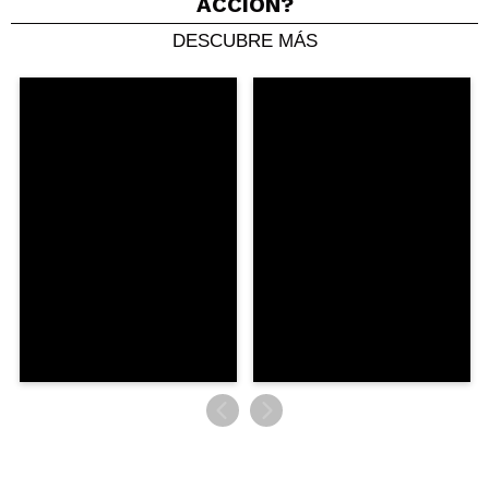
ACCIÓN?
DESCUBRE MÁS
Compartir un vídeo o una foto
Tu vídeo podría ser el primero. Imagínatelo...
¿Recomendarías su compra?
Si
No
5/5
ENVIAR