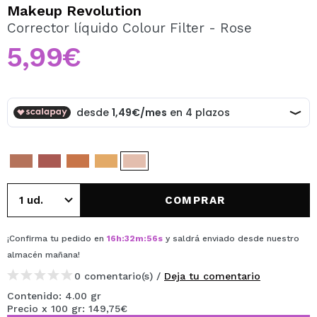
QUIERO REGISTRARME
Makeup Revolution
Corrector líquido Colour Filter - Rose
Al crear una cuenta en Maquillalia.com podrás realizar
tus compras rápidamente, revisar el estado de tus
5,99€
pedidos y consultar tus operaciones anteriores.
CREAR CUENTA
COMPRAR
¡Confirma tu pedido en
16
h
:
32
m
:
55
s
y saldrá enviado desde nuestro
almacén
mañana
!
0 comentario(s) /
Deja tu comentario
Contenido: 4.00 gr
Precio x 100 gr: 149,75€