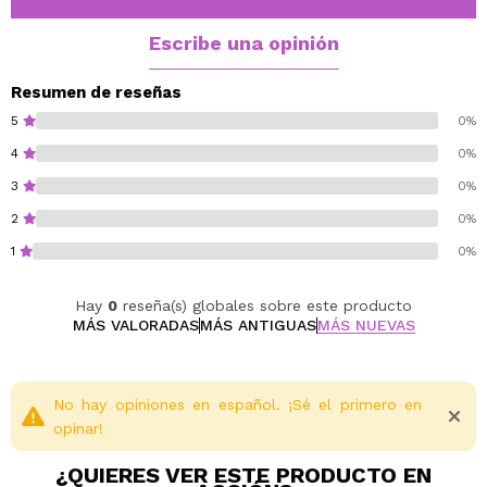
durante todo el día.
Perfecto para corregir imperfecciones, ojeras, rojeces
Escribe una opinión
y diferencias de tono mientras cuida la piel en cada
aplicación.
Resumen de reseñas
5
0%
Vegan.
4
0%
Cruelty free.
3
0%
2
0%
1
0%
Hay
0
reseña(s) globales sobre este producto
MÁS VALORADAS
MÁS ANTIGUAS
MÁS NUEVAS
No hay opiniones en español. ¡Sé el primero en
opinar!
¿QUIERES VER ESTE PRODUCTO EN