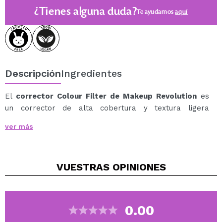
¿Tienes alguna duda?
Te ayudamos
aquí
Descripción
Ingredientes
El
corrector Colour Filter de Makeup Revolution
es
un corrector de alta cobertura y textura ligera
diseñado para unificar, corregir e iluminar la piel con un
ver más
acabado mate suave y transpirable.
Su fórmula modulable permite adaptar la cobertura sin
efecto pesado ni acartonado, ofreciendo confort
VUESTRAS
OPINIONES
durante hasta 16 horas.
Enriquecido con ácido hialurónico y VTOX (extracto de
okra), ayuda a suavizar visualmente la piel y aportar un
efecto más liso y relleno. Además, el Aloe Vera
0.00
proporciona una sensación calmante y confortable