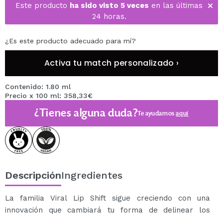
Este producto
ha sido visto 5 veces
en las últimas
24 horas.
¿Es este producto adecuado para mí?
Activa tu match personalizado ›
Contenido: 1.80 ml
Precio x 100 ml: 358,33€
¿Tienes alguna duda?
Te ayudamos
aquí
Descripción
Ingredientes
La familia Viral Lip Shift sigue creciendo con una
innovación que cambiará tu forma de delinear los
labios: el
delineador de labios Lip Shift Ink Peel Off de