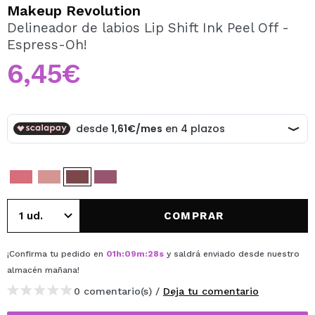
QUIERO REGISTRARME
Makeup Revolution
Delineador de labios Lip Shift Ink Peel Off -
Al crear una cuenta en Maquillalia.com podrás realizar
Espress-Oh!
tus compras rápidamente, revisar el estado de tus
pedidos y consultar tus operaciones anteriores.
6,45€
CREAR CUENTA
COMPRAR
¡Confirma tu pedido en
01
h
:
09
m
:
28
s
y saldrá enviado desde nuestro
almacén
mañana
!
0 comentario(s) /
Deja tu comentario