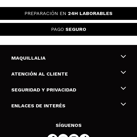
PREPARACIÓN EN
24H LABORABLES
PAGO
SEGURO
MAQUILLALIA
Sobre nosotros
ATENCIÓN AL CLIENTE
Empleo
Envíos y devoluciones
SEGURIDAD Y PRIVACIDAD
Tarjetas de Regalo
Desistimiento / Devoluciones
Terminos y condiciones de uso
ENLACES DE INTERÉS
Formas de pago
Pólitica de Privacidad
Contacto
Descuento Estudiantes
Política de cookies
SÍGUENOS
Resolución de litigios en línea (ODR)