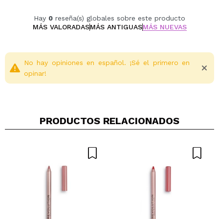
Hay
0
reseña(s) globales sobre este producto
MÁS VALORADAS
MÁS ANTIGUAS
MÁS NUEVAS
No hay opiniones en español. ¡Sé el primero en
opinar!
PRODUCTOS RELACIONADOS
Compartir un vídeo o una foto
Tu vídeo podría ser el primero. Imagínatelo...
¿Recomendarías su compra?
Si
No