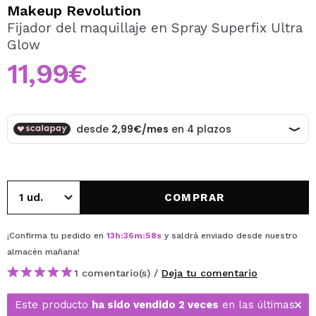
QUIERO REGISTRARME
Makeup Revolution
Fijador del maquillaje en Spray Superfix Ultra
Al crear una cuenta en Maquillalia.com podrás realizar
Glow
tus compras rápidamente, revisar el estado de tus
pedidos y consultar tus operaciones anteriores.
11,99€
CREAR CUENTA
COMPRAR
¡Confirma tu pedido en
13
h
:
36
m
:
58
s
y saldrá enviado desde nuestro
almacén
mañana
!
1 comentario(s) /
Deja tu comentario
Este producto
ha sido vendido 2 veces
en las últimas