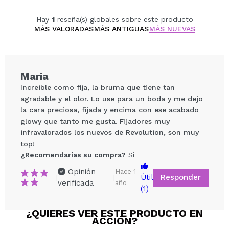
Hay
1
reseña(s) globales sobre este producto
MÁS VALORADAS
MÁS ANTIGUAS
MÁS NUEVAS
Maria
Increible como fija, la bruma que tiene tan
agradable y el olor. Lo use para un boda y me dejo
la cara preciosa, fijada y encima con ese acabado
glowy que tanto me gusta. Fijadores muy
infravalorados los nuevos de Revolution, son muy
top!
¿Recomendarías su compra?
Si
Compartir un vídeo o una foto
Opinión
Hace 1
Responder
Útil
|
|
verificada
año
Tu vídeo podría ser el primero. Imagínatelo...
(1)
¿QUIERES VER ESTE PRODUCTO EN
¿Recomendarías su compra?
Si
No
ACCIÓN?