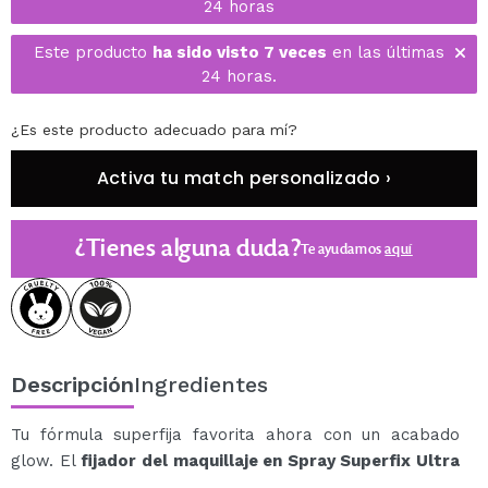
24 horas
Este producto
ha sido visto 7 veces
en las últimas
24 horas.
¿Es este producto adecuado para mí?
Activa tu match personalizado ›
¿Tienes alguna duda?
Te ayudamos
aquí
Descripción
Ingredientes
Tu fórmula superfija favorita ahora con un acabado
glow. El
fijador del maquillaje en Spray Superfix Ultra
Glow de Revolution
fija el maquillaje y deja un acabado