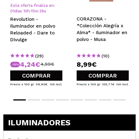
Esta oferta finaliza en:
01
días
10
h
:
15
m
:
36
s
CORAZONA -
Revolution -
*Colección Alegría x
Iluminador en polvo
Alma* - Iluminador en
Reloaded - Dare to
polvo - Musa
Divulge
(29)
(10)
4,24€
8,99€
4,99€
-15%
COMPRAR
COMPRAR
Precio x 100 gr: 49,90€
IVA Incl.
Precio x 100 gr: 105,77€
IVA Incl.
ILUMINADORES