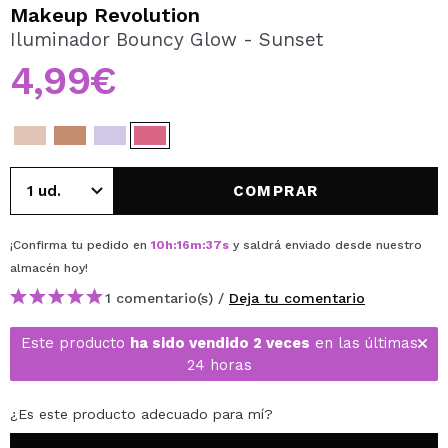
QUIERO REGISTRARME
Makeup Revolution
Iluminador Bouncy Glow - Sunset
Al crear una cuenta en Maquillalia.com podrás realizar
tus compras rápidamente, revisar el estado de tus
4,99€
pedidos y consultar tus operaciones anteriores.
CREAR CUENTA
COMPRAR
¡Confirma tu pedido en
10
h
:
16
m
:
37
s
y saldrá enviado desde nuestro
almacén
hoy
!
1 comentario(s) /
Deja tu comentario
Este producto
ha sido vendido 2 veces
en las últimas
24 horas
¿Es este producto adecuado para mí?