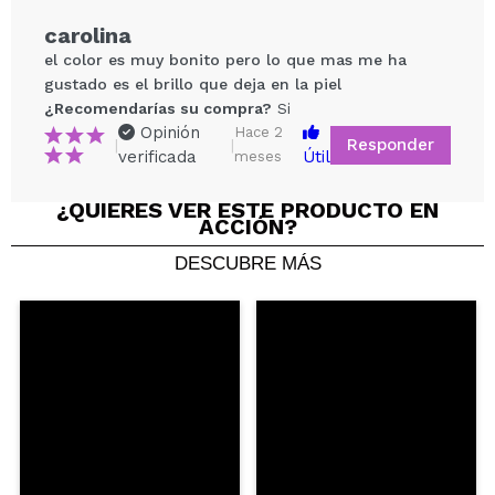
carolina
el color es muy bonito pero lo que mas me ha
gustado es el brillo que deja en la piel
¿Recomendarías su compra?
Si
Opinión
Hace 2
Responder
|
|
verificada
Útil
meses
¿QUIERES VER ESTE PRODUCTO EN
ACCIÓN?
Compartir un vídeo o una foto
DESCUBRE MÁS
Tu vídeo podría ser el primero. Imagínatelo...
¿Recomendarías su compra?
Si
No
5/5
ENVIAR