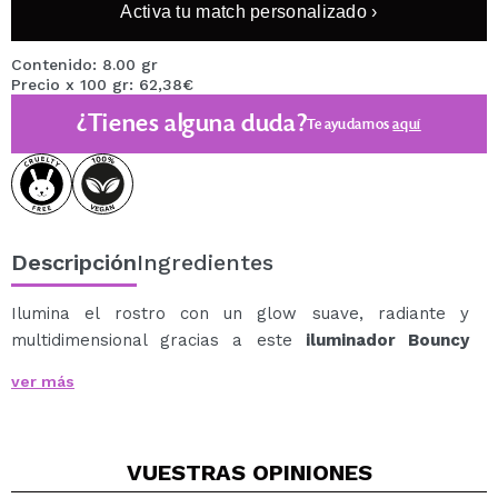
Activa tu match personalizado ›
Contenido: 8.00 gr
Precio x 100 gr: 62,38€
¿Tienes alguna duda?
Te ayudamos
aquí
Descripción
Ingredientes
Ilumina el rostro con un glow suave, radiante y
multidimensional gracias a este
iluminador Bouncy
Glow de Revolution
de textura innovadora y acabado
ver más
efecto soft-focus.
Su fórmula ultra suave y ligera se funde fácilmente con
la piel, ayudando a difuminar visualmente la textura
VUESTRAS
OPINIONES
mientras aporta luminosidad natural y uniforme.