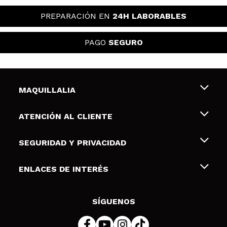
PREPARACIÓN EN
24H LABORABLES
PAGO
SEGURO
MAQUILLALIA
Sobre nosotros
ATENCIÓN AL CLIENTE
Empleo
Envíos y devoluciones
SEGURIDAD Y PRIVACIDAD
Tarjetas de Regalo
Desistimiento / Devoluciones
Terminos y condiciones de uso
ENLACES DE INTERÉS
Formas de pago
Pólitica de Privacidad
Contacto
Descuento Estudiantes
Política de cookies
SÍGUENOS
Resolución de litigios en línea (ODR)