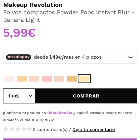
QUIERO REGISTRARME
Makeup Revolution
Polvos compactos Powder Pops Instant Blur -
Al crear una cuenta en Maquillalia.com podrás realizar
Banana Light
tus compras rápidamente, revisar el estado de tus
pedidos y consultar tus operaciones anteriores.
5,99€
CREAR CUENTA
COMPRAR
¡Confirma tu pedido en
05
h
:
55
m
:
13
s
y saldrá enviado desde nuestro
almacén
el día 10/08/2026
!
0 comentario(s) /
Deja tu comentario