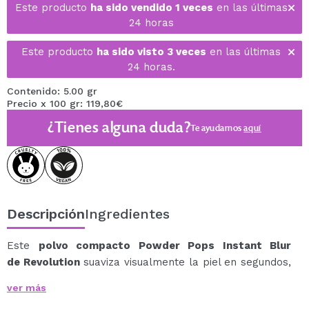
Este producto
ha sido vendido 1 veces
en las últimas
24 horas
Este producto
ha sido visto 3 veces
en las últimas
24 horas.
Contenido: 5.00 gr
Precio x 100 gr: 119,80€
¿Tienes alguna duda?
Te ayudamos
aquí
Descripción
Ingredientes
Este
polvo compacto Powder Pops Instant Blur
de Revolution
suaviza visualmente la piel en segundos,
difuminando la apariencia de los poros para un
ver más
resultado impecable, como con filtro… pero sin filtro.