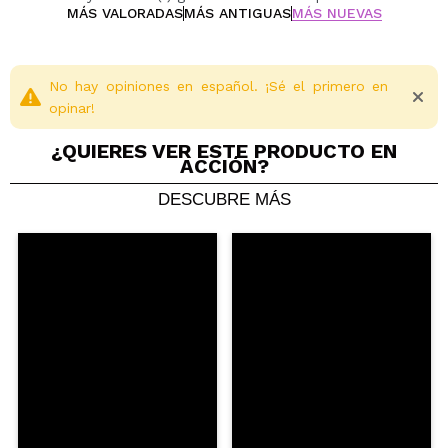
MÁS VALORADAS
MÁS ANTIGUAS
MÁS NUEVAS
No hay opiniones en español. ¡Sé el primero en
opinar!
¿QUIERES VER ESTE PRODUCTO EN
ACCIÓN?
DESCUBRE MÁS
Compartir un vídeo o una foto
Tu vídeo podría ser el primero. Imagínatelo...
¿Recomendarías su compra?
Si
No
5/5