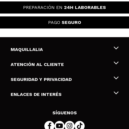
PREPARACIÓN EN
24H LABORABLES
PAGO
SEGURO
MAQUILLALIA
Sobre nosotros
ATENCIÓN AL CLIENTE
Empleo
Envíos y devoluciones
SEGURIDAD Y PRIVACIDAD
Tarjetas de Regalo
Desistimiento / Devoluciones
Terminos y condiciones de uso
ENLACES DE INTERÉS
Formas de pago
Pólitica de Privacidad
Contacto
Descuento Estudiantes
Política de cookies
SÍGUENOS
Resolución de litigios en línea (ODR)