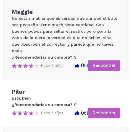
Maggie
No están mal, si que es verdad que aunque el bote
sea pequeño viene muchísima cantidad. Son
buenos polvos para sellar el rostro, pero para la
zona de la ojera la verdad es que no sellan, sino
que absorben el corrector y parece que no lleves
nada.
¿Recomendarías su compra?
Si
Responder
Útil
|
Hace 6 años
Compartir un vídeo o una foto
Tu vídeo podría ser el primero. Imagínatelo...
Pilar
¿Recomendarías su compra?
Si
No
Está bien
5/5
¿Recomendarías su compra?
Si
Responder
Útil
|
Hace 7 años
ENVIAR