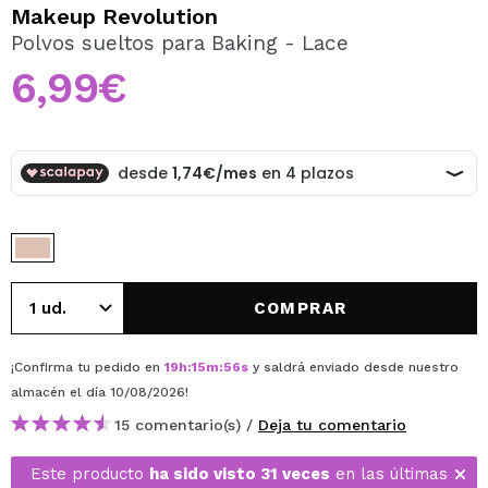
QUIERO REGISTRARME
Makeup Revolution
Polvos sueltos para Baking - Lace
Al crear una cuenta en Maquillalia.com podrás realizar
tus compras rápidamente, revisar el estado de tus
6,99€
pedidos y consultar tus operaciones anteriores.
CREAR CUENTA
COMPRAR
¡Confirma tu pedido en
19
h
:
15
m
:
56
s
y saldrá enviado desde nuestro
almacén
el día 10/08/2026
!
15 comentario(s) /
Deja tu comentario
Este producto
ha sido visto 31 veces
en las últimas