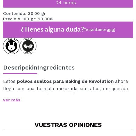
24 horas.
Contenido: 30.00 gr
Precio x 100 gr: 23,30€
¿Tienes alguna duda?
Te ayudamos
aquí
Descripción
Ingredientes
Estos
polvos sueltos para Baking de Revolution
ahora
llega con una fórmula mejorada sin talco, enriquecida
con vitamina E y ácido hialurónico para proporcionar
ver más
una fijación impecable y un acabado más suave y
sedoso.
El Revolution Loose Baking Powder es el secreto para
VUESTRAS
OPINIONES
un maquillaje de larga duración, sin brillos y con efecto
difuminado.