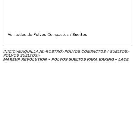
maricarmen
No lo uso mucho prefiero polvos compactos
¿Recomendarías su compra?
Si
Ver todos de Polvos Compactos / Sueltos
Responder
Útil
|
Hace 8 años
INICIO
>
MAQUILLAJE
>
ROSTRO
>
POLVOS COMPACTOS / SUELTOS
>
POLVOS SUELTOS
>
MAKEUP REVOLUTION - POLVOS SUELTOS PARA BAKING - LACE
Marta
Polvo bastante fino, deja el maquillaje con un
acabado perfecto.
¿Recomendarías su compra?
Si
Responder
Útil
|
Hace 8 años
Nazaret
Ni fu ni fa. Muy normalitos