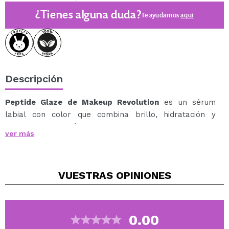
¿Tienes alguna duda?
Te ayudamos
aquí
Descripción
Peptide Glaze de Makeup Revolution
es un sérum
labial con color que combina brillo, hidratación y
confort en una fórmula irresistible para unos labios
ver más
suaves y jugosos.
Su textura ligera y brillante envuelve los labios con un
acabado glaseado y un toque de color favorecedor.
VUESTRAS
OPINIONES
Enriquecido con péptidos, ayuda a mantener los labios
hidratados, lisos y con un aspecto más relleno y
saludable durante todo el día.
Disponible en deliciosas versiones inspiradas en
0.00
postres dulces como Blueberry Muffin, Toasted