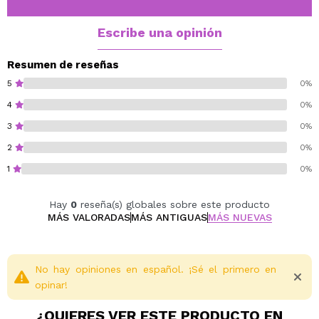
Marshmallow, Cinnamon Roll o Hazelnut Spread,
convirtiendo cada aplicación en una experiencia
Escribe una opinión
sensorial.
Su acabado brillante y no pegajoso deja los labios con
Resumen de reseñas
efecto “buttery-soft”, suaves, luminosos y confortables
5
0%
desde la primera pasada.
4
0%
Perfecto para llevar solo o sobre otros labiales para
3
0%
aportar un extra de brillo y cuidado.
2
0%
Cruelty free.
1
0%
Vegan.
Hay
0
reseña(s) globales sobre este producto
MÁS VALORADAS
MÁS ANTIGUAS
MÁS NUEVAS
No hay opiniones en español. ¡Sé el primero en
opinar!
¿QUIERES VER ESTE PRODUCTO EN