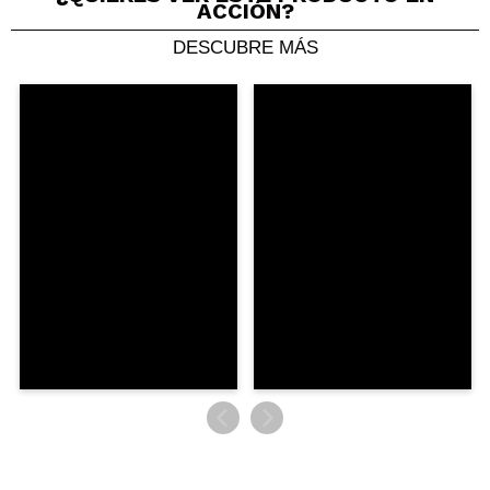
ACCIÓN?
DESCUBRE MÁS
Compartir un vídeo o una foto
Tu vídeo podría ser el primero. Imagínatelo...
¿Recomendarías su compra?
Si
No
5/5
ENVIAR