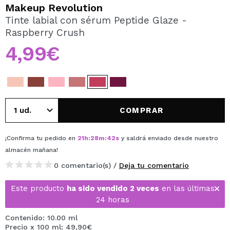
QUIERO REGISTRARME
Makeup Revolution
Tinte labial con sérum Peptide Glaze -
Al crear una cuenta en Maquillalia.com podrás realizar
Raspberry Crush
tus compras rápidamente, revisar el estado de tus
pedidos y consultar tus operaciones anteriores.
4,99€
CREAR CUENTA
COMPRAR
¡Confirma tu pedido en
21
h
:
28
m
:
41
s
y saldrá enviado desde nuestro
almacén
mañana
!
0 comentario(s) /
Deja tu comentario
Este producto
ha sido vendido 2 veces
en las últimas
24 horas
Contenido: 10.00 ml
Precio x 100 ml: 49,90€