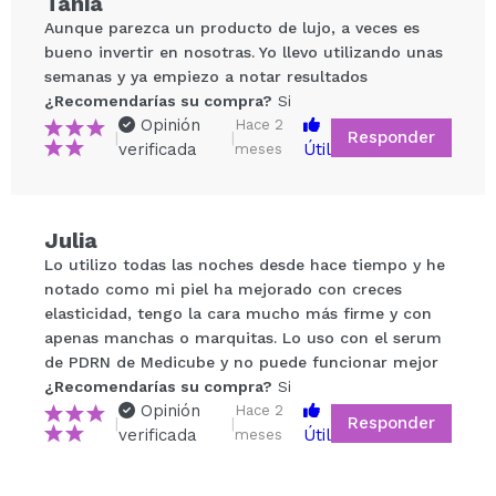
Tania
duraderas.
Aunque parezca un producto de lujo, a veces es
Tono uniforme y luminoso: Combate manchas y
bueno invertir en nosotras. Yo llevo utilizando unas
opacidad para un cutis más equilibrado.
semanas y ya empiezo a notar resultados
Absorción optimizada: Potencia la eficacia de tus
¿Recomendarías su compra?
Si
productos de cuidado facial.
Opinión
Hace 2
Responder
Características Principales
|
|
verificada
Útil
meses
Diseño ergonómico: Fácil de manejar y cómodo
para usar en casa.
Compartir un vídeo o una foto
Apto para todo tipo de piel: Ideal incluso para
Julia
Tu vídeo podría ser el primero. Imagínatelo...
pieles sensibles.
Lo utilizo todas las noches desde hace tiempo y he
Fácil integración: Compatible con cualquier rutina
notado como mi piel ha mejorado con creces
de cuidado facial.
¿Recomendarías su compra?
Si
No
elasticidad, tengo la cara mucho más firme y con
¡Descubre la ciencia detrás de una piel más joven y
5/5
apenas manchas o marquitas. Lo uso con el serum
radiante con este dispositivo de última generación!
de PDRN de Medicube y no puede funcionar mejor
¿Recomendarías su compra?
ENVIAR
Si
Opinión
Hace 2
Responder
|
|
verificada
Útil
meses