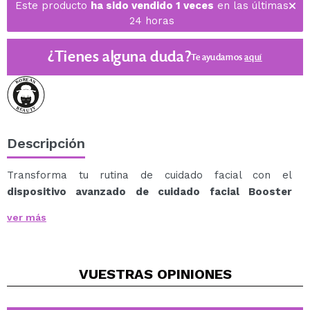
Este producto
ha sido vendido 1 veces
en las últimas
24 horas
¿Tienes alguna duda?
Te ayudamos
aquí
Descripción
Transforma tu rutina de cuidado facial con el
dispositivo avanzado de cuidado facial Booster
Pro de Medicube
, un dispositivo avanzado que combina
ver más
seis tecnologías clave para mejorar la salud y
apariencia de tu piel.
Diseñado para tratar diversas preocupaciones
VUESTRAS
OPINIONES
cutáneas, este dispositivo multifuncional es el aliado
perfecto para una piel más joven, firme y radiante.
Tecnologías Clave y Beneficios