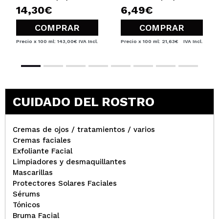
14,30€
6,49€
anabel
COMPRAR
COMPRAR
solo lo tengo desde hace una semana pero es que
Precio x 100 ml: 143,00€
IVA Incl.
Precio x 100 ml: 21,63€
IVA Incl.
he visto tantas cosas buenas sobre el que me he
decidido, en el envio es rápido y el producto viene
perfecto
¿Recomendarías su compra?
Si
Responder
Útil
(1)
|
Hace 1 año
CUIDADO DEL ROSTRO
Cremas de ojos / tratamientos / varios
Cremas faciales
Exfoliante Facial
Limpiadores y desmaquillantes
Mascarillas
Protectores Solares Faciales
Sérums
Tónicos
Bruma Facial