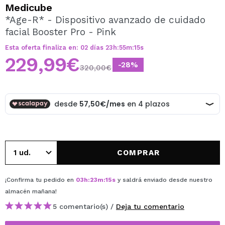
QUIERO REGISTRARME
Medicube
*Age-R* - Dispositivo avanzado de cuidado
Al crear una cuenta en Maquillalia.com podrás realizar
facial Booster Pro - Pink
tus compras rápidamente, revisar el estado de tus
pedidos y consultar tus operaciones anteriores.
Esta oferta finaliza en:
02
días
23
h
:
55
m
:
15
s
229,99€
-28%
320,00€
CREAR CUENTA
COMPRAR
¡Confirma tu pedido en
03
h
:
23
m
:
15
s
y saldrá enviado desde nuestro
almacén
mañana
!
5 comentario(s) /
Deja tu comentario