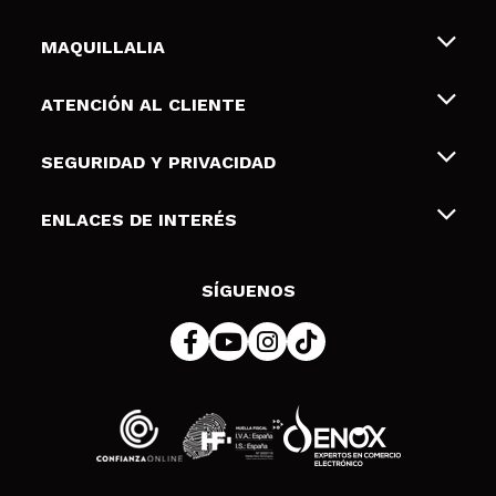
MAQUILLALIA
Sobre nosotros
ATENCIÓN AL CLIENTE
Empleo
Envíos y devoluciones
SEGURIDAD Y PRIVACIDAD
Tarjetas de Regalo
Desistimiento / Devoluciones
Terminos y condiciones de uso
ENLACES DE INTERÉS
Formas de pago
Pólitica de Privacidad
Contacto
Descuento Estudiantes
Política de cookies
SÍGUENOS
Resolución de litigios en línea (ODR)