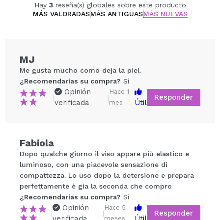
Tónico de absorción rápida con efecto hidratante
Hay
3
reseña(s) globales sobre este producto
prolongado.
MÁS VALORADAS
MÁS ANTIGUAS
MÁS NUEVAS
Ideal para piel seca o cualquier tipo de piel que
busque un acabado luminoso y natural.
MJ
Cruelty free.
Me gusta mucho como deja la piel.
Microplastic Free.
¿Recomendarías su compra?
Si
Alcohol Free.
Opinión
Hace 1
Responder
|
|
verificada
Útil
mes
Fabiola
Compartir un vídeo o una foto
Dopo qualche giorno il viso appare più elastico e
Tu vídeo podría ser el primero. Imagínatelo...
luminoso, con una piacevole sensazione di
compattezza. Lo uso dopo la detersione e prepara
perfettamente è gia la seconda che compro
¿Recomendarías su compra?
Si
No
¿Recomendarías su compra?
Si
5/5
Opinión
Hace 5
Responder
|
|
verificada
Útil
meses