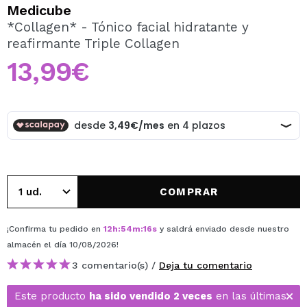
QUIERO REGISTRARME
Medicube
*Collagen* - Tónico facial hidratante y
Al crear una cuenta en Maquillalia.com podrás realizar
reafirmante Triple Collagen
tus compras rápidamente, revisar el estado de tus
pedidos y consultar tus operaciones anteriores.
13,99€
CREAR CUENTA
COMPRAR
¡Confirma tu pedido en
12
h
:
54
m
:
16
s
y saldrá enviado desde nuestro
almacén
el día 10/08/2026
!
3 comentario(s) /
Deja tu comentario
Este producto
ha sido vendido 2 veces
en las últimas