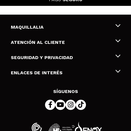
MAQUILLALIA
Sobre nosotros
ATENCIÓN AL CLIENTE
Empleo
Envíos y devoluciones
SEGURIDAD Y PRIVACIDAD
Tarjetas de Regalo
Desistimiento / Devoluciones
Terminos y condiciones de uso
ENLACES DE INTERÉS
Formas de pago
Pólitica de Privacidad
Contacto
Descuento Estudiantes
Política de cookies
SÍGUENOS
Resolución de litigios en línea (ODR)