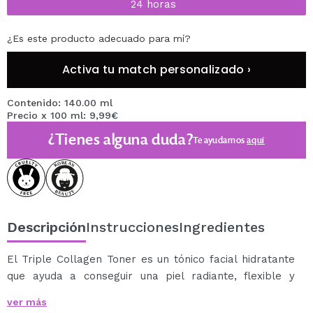
24 horas
¿Es este producto adecuado para mí?
Activa tu match personalizado ›
Contenido: 140.00 ml
Precio x 100 ml: 9,99€
¿Tienes alguna duda?
Te ayudamos
aquí
Descripción
Instrucciones
Ingredientes
El Triple Collagen Toner es un tónico facial hidratante
que ayuda a conseguir una piel radiante, flexible y
luminosa desde el interior.
ver más
Su fórmula avanzada aporta colágeno y nutrientes