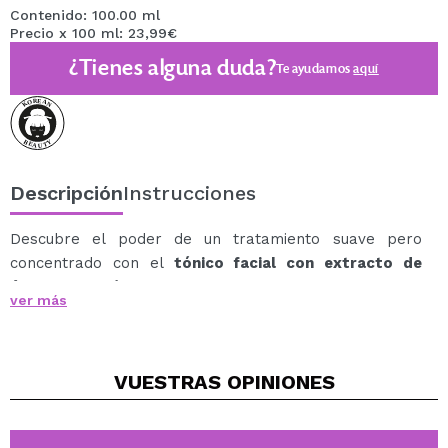
Contenido: 100.00 ml
Precio x 100 ml: 23,99€
¿Tienes alguna duda?
Te ayudamos
aquí
Descripción
Instrucciones
Descubre el poder de un tratamiento suave pero
concentrado con el
tónico facial con extracto de
árbol de té en formato 'pads' de Mediheal
,
ver más
especialmente formulado para calmar y aliviar la piel
irritada.
Con el exclusivo complejo TeatreePair y un avanzado
VUESTRAS
OPINIONES
sistema de administración de liposomas, este tónico
proporciona resultados excepcionales al tratar
eficazmente problemas de enrojecimiento, reducción