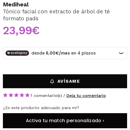
QUIERO REGISTRARME
Mediheal
Tónico facial con extracto de árbol de té
Al crear una cuenta en Maquillalia.com podrás realizar
formato pads
tus compras rápidamente, revisar el estado de tus
pedidos y consultar tus operaciones anteriores.
23,99€
CREAR CUENTA
AVÍSAME
1 comentario(s) /
Deja tu comentario
¿Es este producto adecuado para mí?
Activa tu match personalizado ›