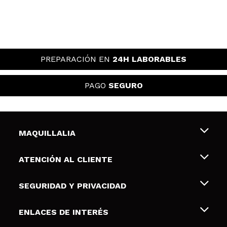
PREPARACIÓN EN
24H LABORABLES
PAGO
SEGURO
MAQUILLALIA
Sobre nosotros
ATENCIÓN AL CLIENTE
Empleo
Envíos y devoluciones
SEGURIDAD Y PRIVACIDAD
Tarjetas de Regalo
Desistimiento / Devoluciones
Terminos y condiciones de uso
ENLACES DE INTERÉS
Formas de pago
Pólitica de Privacidad