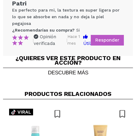
Patri
y UVB.
Es perfecto para mi, la textura es super ligera por
Textura en gel con microcápsulas que se funde al
lo que se absorbe en nada y no deja la piel
contacto.
pegajosa
Aporta un acabado luminoso y sin efecto blanco.
¿Recomendarías su compra?
Si
Enriquecido con niacinamida (2 %) para iluminar y
Opinión
Hace 1
Responder
unificar el tono.
|
|
verificada
Útil
mes
Con vitamina E y extractos botánicos
antioxidantes.
¿QUIERES VER ESTE PRODUCTO EN
Compartir un vídeo o una foto
ACCIÓN?
Ligero, refrescante y no comedogénico.
Tu vídeo podría ser el primero. Imagínatelo...
Apto para todo tipo de pieles, especialmente
DESCUBRE MÁS
normales a secas.
¿Recomendarías su compra?
Si
No
PRODUCTOS RELACIONADOS
5/5
ENVIAR