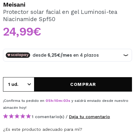
QUIERO REGISTRARME
Meisani
Protector solar facial en gel Luminosi-tea
Al crear una cuenta en Maquillalia.com podrás realizar
Niacinamide Spf50
tus compras rápidamente, revisar el estado de tus
pedidos y consultar tus operaciones anteriores.
24,99€
CREAR CUENTA
COMPRAR
¡Confirma tu pedido en
05
h
:
10
m
:
03
s
y saldrá enviado desde nuestro
almacén
hoy
!
1 comentario(s) /
Deja tu comentario
¿Es este producto adecuado para mí?