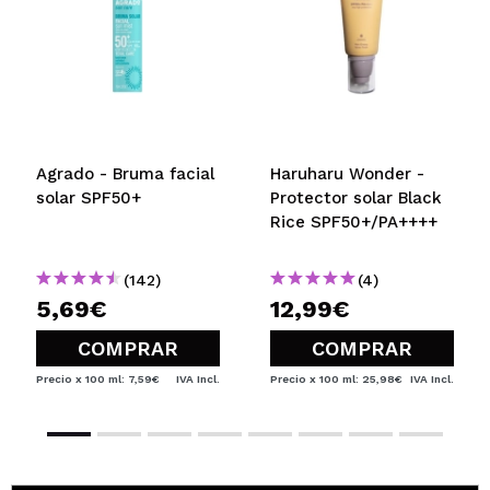
Agrado - Bruma facial
Haruharu Wonder -
solar SPF50+
Protector solar Black
Rice SPF50+/PA++++
(142)
(4)
5,69€
12,99€
COMPRAR
COMPRAR
Precio x 100 ml: 7,59€
IVA Incl.
Precio x 100 ml: 25,98€
IVA Incl.