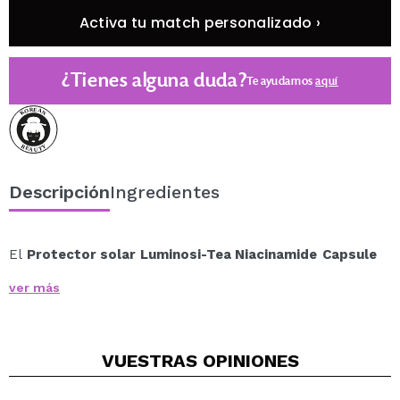
Activa tu match personalizado ›
¿Tienes alguna duda?
Te ayudamos
aquí
Descripción
Ingredientes
El
Protector solar Luminosi-Tea Niacinamide
Capsule
Sun Gel SPF50
es un protector solar en gel ultraligero
ver más
que ofrece alta protección de amplio espectro
(UVA/UVB) y un acabado luminoso, hidratante y
confortable.
VUESTRAS
OPINIONES
Su innovadora textura contiene microcápsulas visibles
que se rompen al aplicarlo, liberando un velo fresco y