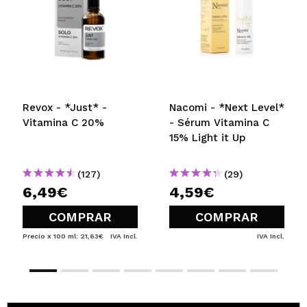
Revox - *Just* -
Nacomi - *Next Level*
Vitamina C 20%
- Sérum Vitamina C
15% Light it Up
(127)
(29)
6,49€
4,59€
COMPRAR
COMPRAR
Precio x 100 ml: 21,63€
IVA Incl.
IVA Incl.