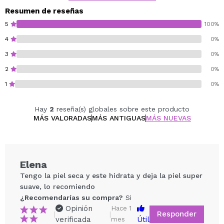
Unifica el tono y calma la piel.
Resumen de reseñas
Textura ligera, no comedogénica y de rápida
5
100%
absorción.
4
0%
Su textura acuosa y ultraligera se absorbe al instante
3
0%
sin dejar sensación pegajosa, convirtiéndolo en un paso
esencial en cualquier rutina facial.
2
0%
Ideal para: Pieles deshidratadas, apagadas o con
1
0%
primeros signos de la edad que buscan un tratamiento
eficaz y respetuoso.
Hay
2
reseña(s) globales sobre este producto
MÁS VALORADAS
MÁS ANTIGUAS
MÁS NUEVAS
Vegan.
Cruelty free.
Elena
Tengo la piel seca y este hidrata y deja la piel super
suave, lo recomiendo
¿Recomendarías su compra?
Si
Opinión
Hace 1
Responder
|
|
verificada
Útil
mes