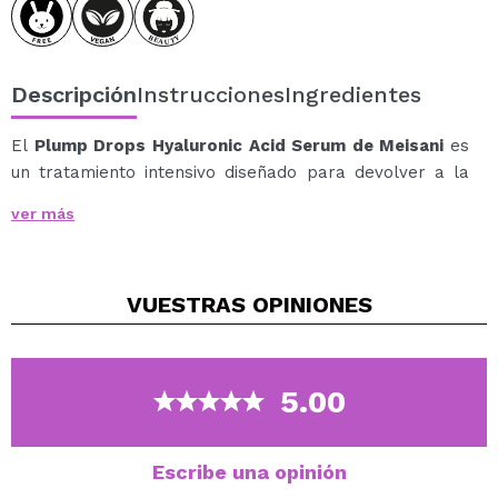
Descripción
Instrucciones
Ingredientes
El
Plump Drops Hyaluronic Acid Serum de Meisani
es
un tratamiento intensivo diseñado para devolver a la
piel su volumen, elasticidad y luminosidad desde la
ver más
primera aplicación.
Su fórmula combina un complejo de 8 tipos de ácido
hialurónico con diferentes pesos moleculares, lo que
VUESTRAS
OPINIONES
permite hidratar tanto en superficie como en
profundidad, logrando un efecto relleno inmediato y
duradero.
¿Por qué te encantará?
5.00
Hidratación profunda multicapa.
Efecto “plump” visible al instante.
Mejora la elasticidad y firmeza.
Escribe una opinión
Refuerza la barrera cutánea.