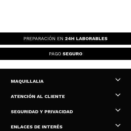
PREPARACIÓN EN
24H LABORABLES
PAGO
SEGURO
MAQUILLALIA
Sobre nosotros
ATENCIÓN AL CLIENTE
Empleo
Envíos y devoluciones
SEGURIDAD Y PRIVACIDAD
Tarjetas de Regalo
Desistimiento / Devoluciones
Terminos y condiciones de uso
ENLACES DE INTERÉS
Formas de pago