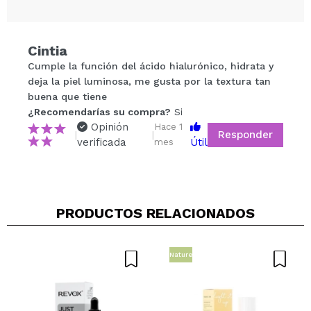
Compartir un vídeo o una foto
Cintia
Tu vídeo podría ser el primero. Imagínatelo...
Cumple la función del ácido hialurónico, hidrata y
deja la piel luminosa, me gusta por la textura tan
buena que tiene
¿Recomendarías su compra?
Si
No
¿Recomendarías su compra?
Si
5/5
Opinión
Hace 1
Responder
|
|
verificada
Útil
mes
ENVIAR
PRODUCTOS RELACIONADOS
Nature