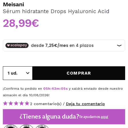
QUIERO REGISTRARME
Meisani
Sérum hidratante Drops Hyaluronic Acid
Al crear una cuenta en Maquillalia.com podrás realizar
tus compras rápidamente, revisar el estado de tus
28,99€
pedidos y consultar tus operaciones anteriores.
CREAR CUENTA
COMPRAR
¡Confirma tu pedido en
05
h
:
42
m
:
05
s
y saldrá enviado desde nuestro
almacén
el día 10/08/2026
!
2 comentario(s) /
Deja tu comentario
¿Tienes alguna duda?
Te ayudamos
aquí