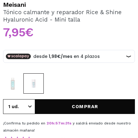
QUIERO REGISTRARME
Meisani
Tónico calmante y reparador Rice & Shine
Al crear una cuenta en Maquillalia.com podrás realizar
Hyaluronic Acid - Mini talla
tus compras rápidamente, revisar el estado de tus
pedidos y consultar tus operaciones anteriores.
7,95€
CREAR CUENTA
COMPRAR
¡Confirma tu pedido en
20
h
:
57
m
:
31
s
y saldrá enviado desde nuestro
almacén
mañana
!