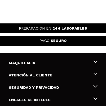
PREPARACIÓN EN
24H LABORABLES
PAGO
SEGURO
MAQUILLALIA
Sobre nosotros
ATENCIÓN AL CLIENTE
Empleo
Envíos y devoluciones
SEGURIDAD Y PRIVACIDAD
Tarjetas de Regalo
Desistimiento / Devoluciones
Terminos y condiciones de uso
ENLACES DE INTERÉS
Formas de pago
Pólitica de Privacidad