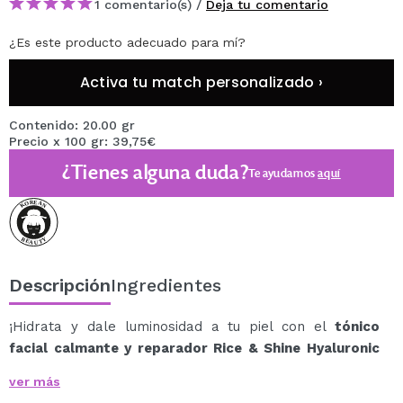
1 comentario(s) /
Deja tu comentario
¿Es este producto adecuado para mí?
Activa tu match personalizado ›
Contenido: 20.00 gr
Precio x 100 gr: 39,75€
¿Tienes alguna duda?
Te ayudamos
aquí
Descripción
Ingredientes
¡Hidrata y dale luminosidad a tu piel con el
tónico
facial calmante y reparador Rice & Shine Hyaluronic
Acid de Meisani
!
ver más
Este tónico aporta hidratación intensa y ayuda a