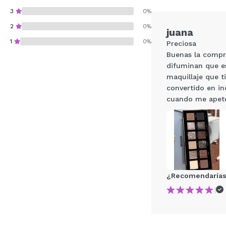
3
0%
2
0%
juana
1
0%
Preciosa
Buenas la compré
difuminan que es
maquillaje que t
convertido en i
cuando me apetec
¿Recomendarías su 
¿Recomendarías
|
ENVI