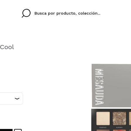
 Cool
Cristina
Antonia
Ines
No tengo cuenta aqu
U IDIOMA
ez que
Buena experiencia
Muy bien
Spedizi
QUIER
ESPAÑOL
ENGLISH
eriencia
imballa
ajería.
elegan
colori sc
Al crear una cuenta en
rápidamente, revisar e
anteriores.