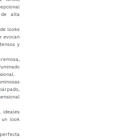
epcional
 de alta
 de looks
ue evocan
tensos y
cremosa,
fuminado
sional.
minosas
párpado,
nsional
, ideales
r un look
 perfecta