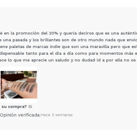
 en la promoción del 20% y quería deciros que es una auténtica
 una pasada y los brillantes son de otro mundo nada que envid
iene paletas de marcas indie que son una maravilla pero que e
ndispensable tanto para el día a día como para momentos más 
e lo que me aprecie un saludo y no dudad íd a por ella no os 
Compartir un vídeo o una foto
Tu vídeo podría ser el primero. Imagínatelo...
5/
compra?
Si
No
 su compra?
Si
Opinión verificada
|
Hace 3 semanas
AR