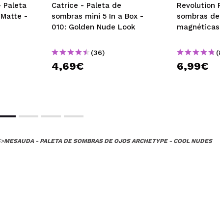
a la pigmentación es fantástica y se trabaja genial, los brillos
 Paleta
Catrice - Paleta de
Revolution 
ok natural hasta uno más sofisticado. Muy recomendable.
 Matte -
sombras mini 5 In a Box -
sombras de
 su compra?
Si
010: Golden Nude Look
magnéticas
ce 4 meses
(36)
(
4,69€
6,99€
uchísimo la calidad, wow con la marca
 su compra?
Si
Opinión verificada
|
Hace 4 meses
S
>
MESAUDA - PALETA DE SOMBRAS DE OJOS ARCHETYPE - COOL NUDES
 buena calidad y con unos tonos que no suelo ver mucho
 su compra?
Si
Opinión verificada
|
Hace 4 meses