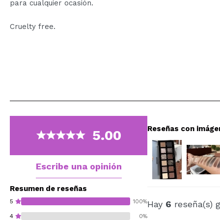
para cualquier ocasión.
Cruelty free.
Reseñas con imáge
5.00
Escribe una opinión
Resumen de reseñas
5
100%
Hay
6
reseña(s) 
4
0%