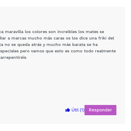
 maravilla los colores son increíbles los mates se
iar a marcas mucho más caras os los dice una friki del
sta no se queda atrás y mucho más barata se ha
especiales pero vamos que esto es como todo realmente
arrepentiréis
5
Responder
Útil
(1)