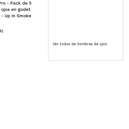
 son espectaculares. Es muy versátil puedes hacer con
Pro - Pack de 5
 ojos en godet
 - Up in Smoke
Responder
Útil
8)
(364)
4,99€
4
Ver todos de Sombras de ojos
Responder
Útil
Responder
Útil