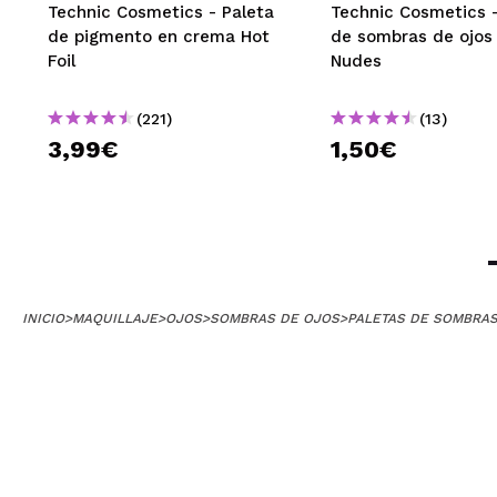
años y me encant
Technic Cosmetics - Paleta
Technic Cosmetics -
ella desde un lo
de pigmento en crema Hot
de sombras de ojos
¿Recomendarías
Foil
Nudes
|
Ha
(221)
(13)
3,99€
1,50€
María
Me sorprendió m
¿Recomendarías
|
INICIO
>
MAQUILLAJE
>
OJOS
>
SOMBRAS DE OJOS
>
PALETAS DE SOMBRA
marina
es preciosa, de
¿Recomendarías
|