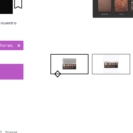
 nuestro
horas.
 tonos,