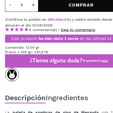
MAQUIFARMA
COMPRAR
KOREA ZONE
¡Confirma tu pedido en
05
h
:
26
m
:
23
s
y saldrá enviado desde
TRAVEL SIZE
almacén
el día 10/08/2026
!
6 comentario(s) /
Deja tu comentario
NATURE
Este producto
ha sido visto 2 veces
en las últimas 24 
Contenido: 12.00 gr
OFERTAS
Precio x 100 gr: 341,67€
¿Tienes alguna duda?
Te ayudamos
aquí
OUTLET
¡HAN VUELTO!
PRÓXIMAMENTE
BLOG
Descripción
Ingredientes
La
paleta de sombras de ojos de Mesauda
con 12