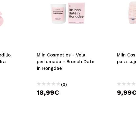
dillo
Miin Cosmetics - Vela
Miin Co
dra
perfumada - Brunch Date
para suj
in Hongdae
(0)
18,99€
9,99