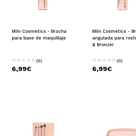
MAQUIFARMA
KOREA ZONE
TRAVEL SIZE
Miin Cosmetics - Brocha
Miin Cosmetics - B
para base de maquillaje
angulada para rost
NATURE
& Bronzer
(0)
(0)
OFERTAS
6,99€
6,99€
OUTLET
¡HAN VUELTO!
PRÓXIMAMENTE
BLOG