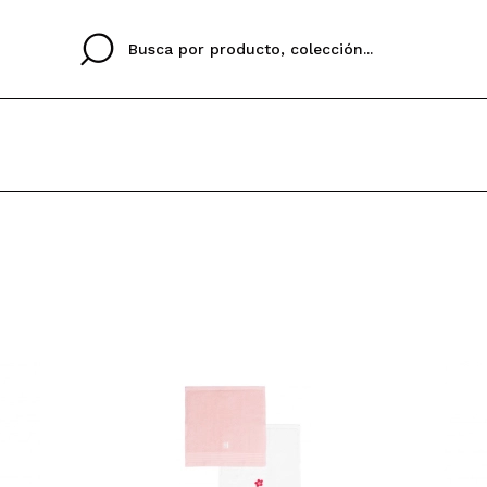
Cristina
Antonia
Ines
No tengo cuenta aqu
U IDIOMA
ez que
Buena experiencia
Muy bien
Spedizi
QUIER
ESPAÑOL
ENGLISH
eriencia
imballa
ajería.
elegan
colori sc
Al crear una cuenta en
rápidamente, revisar e
anteriores.