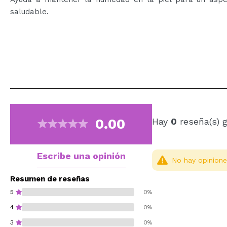
saludable.
0.00
Hay
0
reseña(s) 
Escribe una opinión
No hay opinione
Resumen de reseñas
5
0%
4
0%
3
0%