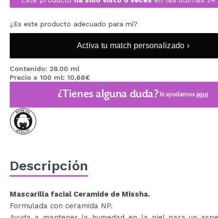
MAQUIFARMA
¿Es este producto adecuado para mí?
KOREA ZONE
Activa tu match personalizado ›
TRAVEL SIZE
NATURE
Contenido: 28.00 ml
Precio x 100 ml: 10,68€
¿Tienes alguna duda?
Te ayudamos
aquí
OFERTAS
OUTLET
¡HAN VUELTO!
PRÓXIMAMENTE
Descripción
BLOG
Mascarilla facial Ceramide de Missha.
Formulada con ceramida NP.
Ayuda a mantener la humedad en la piel para un asp