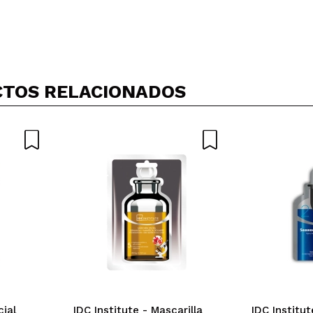
Compartir un vídeo o una foto
Tu vídeo podría ser el primero. Imagínatelo...
TOS RELACIONADOS
5/
compra?
Si
No
AR
cial
IDC Institute - Mascarilla
IDC Institut