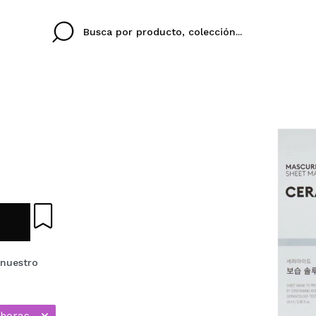
Cristina
Antonia
Ines
No tengo cuenta aqu
U IDIOMA
ez que
Buena experiencia
Muy bien
Spedizi
QUIER
ESPAÑOL
ENGLISH
eriencia
imballa
ajería.
elegan
colori sc
Al crear una cuenta en
 nuestro
rápidamente, revisar e
anteriores.
 horas.