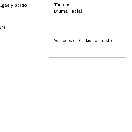
Tónicos
Algas y ácido
Bruma Facial
31)
(11)
0,99€
1,
Ver todos de Cuidado del rostro