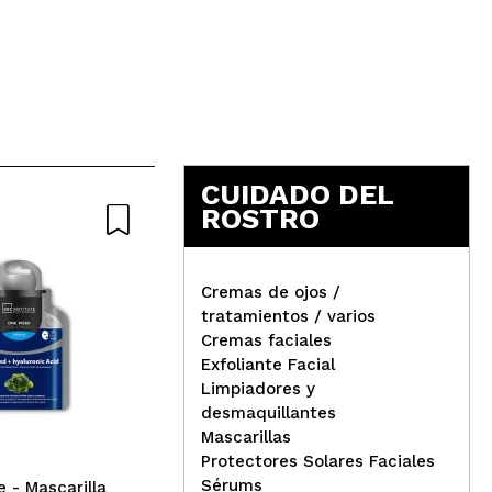
5
CUIDADO DEL
ROSTRO
Cremas de ojos /
tratamientos / varios
Cremas faciales
IDC Institute - Mascarilla
Rev
Exfoliante Facial
Facial Ginseng + Colágeno
Hid
Limpiadores y
Rou
desmaquillantes
Mascarillas
Protectores Solares Faciales
Sérums
e - Mascarilla