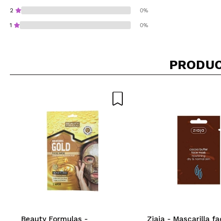
2
0%
1
0%
PRODUC
¿Recomendarías su 
ENVI
Beauty Formulas -
Ziaja - Mascarilla fa