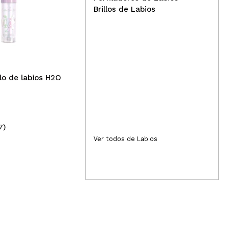
Brillos de Labios
Technic Cosmetics - Brillo
Tec
de labios Rollerball Gloss -
de 
Banana
Pe
llo de labios H2O
7)
(13)
1,49€
1,
Ver todos de Labios