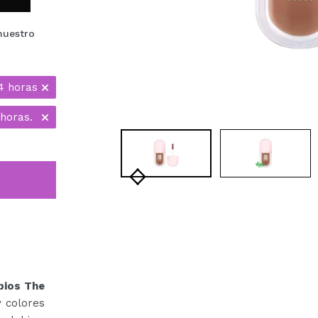
nuestro
4 horas
horas.
abios The
y colores