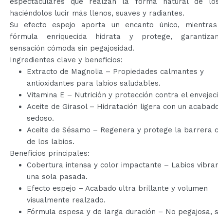
espectaculares que realzan la forma natural de los
haciéndolos lucir más llenos, suaves y radiantes.
Su efecto espejo aporta un encanto único, mientra
fórmula enriquecida hidrata y protege, garantiz
sensación cómoda sin pegajosidad.
Ingredientes clave y beneficios:
Extracto de Magnolia – Propiedades calmantes y
antioxidantes para labios saludables.
Vitamina E – Nutrición y protección contra el envejec
Aceite de Girasol – Hidratación ligera con un acabad
sedoso.
Aceite de Sésamo – Regenera y protege la barrera 
de los labios.
Beneficios principales:
Cobertura intensa y color impactante – Labios vibra
una sola pasada.
Efecto espejo – Acabado ultra brillante y volumen
visualmente realzado.
Fórmula espesa y de larga duración – No pegajosa, s