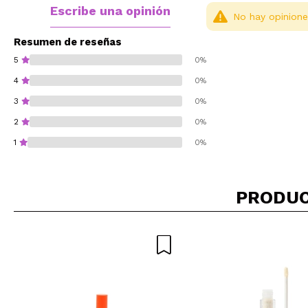
Escribe una opinión
No hay opinione
Resumen de reseñas
5
0%
4
0%
3
0%
2
0%
1
0%
PRODUC
¿Recomendarías su 
ENVI