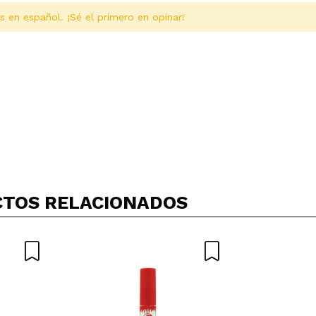
s en español. ¡Sé el primero en opinar!
Compartir un vídeo o una foto
Tu vídeo podría ser el primero. Imagínatelo...
TOS RELACIONADOS
5/
compra?
Si
No
AR