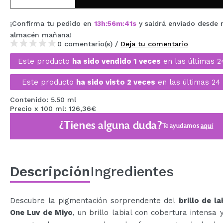
MAQUIFARMA
¡Confirma tu pedido en
13
h
:
56
m
:
40
s
y saldrá enviado desde 
KOREA ZONE
almacén
mañana
!
0 comentario(s) /
Deja tu comentario
TRAVEL SIZE
Este producto
ha sido vendido 1 veces
en las últimas 2
NATURE
Este producto
ha sido visto 2 veces
en las últimas 24 
Contenido: 5.50 ml
OFERTAS
Precio x 100 ml: 126,36€
OUTLET
¿Tienes alguna duda?
Te ayudamos
aquí
¡HAN VUELTO!
PRÓXIMAMENTE
Descripción
Ingredientes
BLOG
Descubre la pigmentación sorprendente del
brillo de l
One Luv de Miyo
, un brillo labial con cobertura intensa 