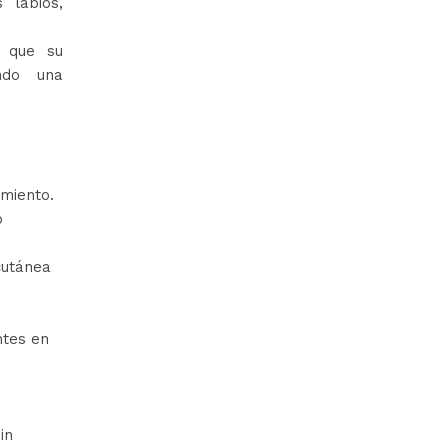
 labios,
s que su
ando una
imiento.
o
cutánea
ntes en
in