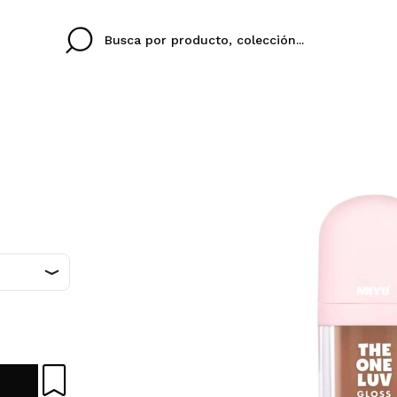
Cristina
Antonia
Ines
No tengo cuenta aqu
U IDIOMA
ez que
Buena experiencia
Muy bien
Spedizi
QUIER
ESPAÑOL
ENGLISH
eriencia
imballa
ajería.
elegan
colori sc
Al crear una cuenta en
rápidamente, revisar e
anteriores.