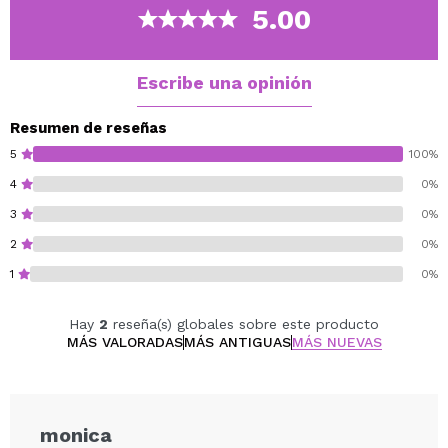
¡Prepara las gafas de sol porque el brillo de estas
5.00
sombras no dejará que pases desapercibida!
Disponible en varios tonos, solo tienes que elegir tus
sombras favoritas para crear la paleta de tus sueños.
Escribe una opinión
Vegan.
Resumen de reseñas
5
100%
4
0%
3
0%
2
0%
1
0%
Hay
2
reseña(s) globales sobre este producto
MÁS VALORADAS
MÁS ANTIGUAS
MÁS NUEVAS
monica