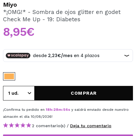
QUIERO REGISTRARME
Miyo
*¡OMG!* - Sombra de ojos glitter en godet
Al crear una cuenta en Maquillalia.com podrás realizar
Check Me Up - 19: Diabetes
tus compras rápidamente, revisar el estado de tus
pedidos y consultar tus operaciones anteriores.
8,95€
CREAR CUENTA
COMPRAR
¡Confirma tu pedido en
18
h
:
28
m
:
56
s
y saldrá enviado desde nuestro
almacén
el día 10/08/2026
!
2 comentario(s) /
Deja tu comentario