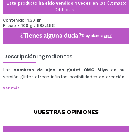
Este producto
ha sido vendido 1 veces
en las últimas
24 horas
Contenido: 1.30 gr
Precio x 100 gr: 688,46€
¿Tienes alguna duda?
Te ayudamos
aquí
Descripción
Ingredientes
Las
sombras de ojos en godet OMG Miyo
en su
versión glitter ofrece infinitas posibilidades de creación
de looks.
ver más
Sombras muy pigmentadas y suaves que se difuminan
sin problemas para conseguir un maquillaje de ojos
impresionante.
VUESTRAS
OPINIONES
Estas sombras son las mejores compañeras para tus
sombras mate, para que crees la paleta ideal con tus
favoritas.