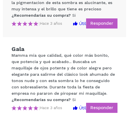
la pigmentacion de esta sombra es alucinante, es
muy intensa y el brillo que tiene es precioso
¿Recomendarías su compra?
Si
Responder
Útil
|
Hace 3 años
Gala
Compartir un vídeo o una foto
Mamma mía que calidad, qué color más bonito,
Tu vídeo podría ser el primero. Imagínatelo...
que potencia y qué acabado... Buscaba un
maquillaje de ojos potente y de color alegre pero
elegante para salirme del clásico look ahumado de
¿Recomendarías su compra?
Si
No
tonos nude y con esta sombra lo he conseguido
5/5
con sobresaliente. Durante toda la fiesta de
empresa no pararon de piropear mi maquillaje.
ENVIAR
¿Recomendarías su compra?
Si
Responder
Útil
|
Hace 3 años