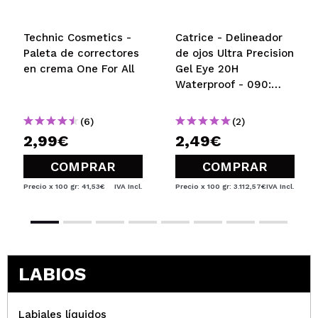
adaptan mejor a muchos mas labiales
¿Recomendarías su compra?
Si
Technic Cosmetics -
Catrice - Delineador
Responder
Útil
|
Hace 4 años
Paleta de correctores
de ojos Ultra Precision
en crema One For All
Gel Eye 20H
Waterproof - 090:
Ocean Eyes
melania
(6)
(2)
es un delinador cremoso pero no en exceso y sirve
2,99€
2,49€
tanto para delinear como para maquillar el labio al
completo
COMPRAR
COMPRAR
¿Recomendarías su compra?
Si
Precio x 100 gr: 41,53€
IVA Incl.
Precio x 100 gr: 3.112,57€
IVA Incl.
Responder
Útil
|
Hace 4 años
LABIOS
Labiales líquidos