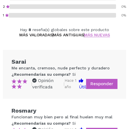
2
0%
1
0%
Hay
8
reseña(s) globales sobre este producto
MÁS VALORADAS
MÁS ANTIGUAS
MÁS NUEVAS
Sarai
Me encanta, cremoso, nude perfecto y duradero
¿Recomendarías su compra?
Si
Opinión
Hace 1
Responder
|
|
verificada
Útil
año
Rosmary
Compartir un vídeo o una foto
Funcionan muy bien pero al final huelen muy mal
Tu vídeo podría ser el primero. Imagínatelo...
¿Recomendarías su compra?
Si