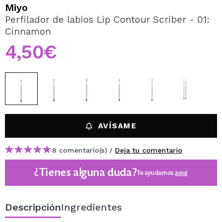
QUIERO REGISTRARME
Miyo
Perfilador de labios Lip Contour Scriber - 01:
Al crear una cuenta en Maquillalia.com podrás realizar
Cinnamon
tus compras rápidamente, revisar el estado de tus
pedidos y consultar tus operaciones anteriores.
4,50€
CREAR CUENTA
AVÍSAME
8 comentario(s) /
Deja tu comentario
¿Tienes alguna duda?
Te ayudamos
aquí
Descripción
Ingredientes