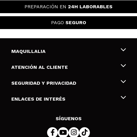
PREPARACIÓN EN
24H LABORABLES
PAGO
SEGURO
MAQUILLALIA
Sobre nosotros
ATENCIÓN AL CLIENTE
Empleo
Envíos y devoluciones
SEGURIDAD Y PRIVACIDAD
Tarjetas de Regalo
Desistimiento / Devoluciones
Terminos y condiciones de uso
ENLACES DE INTERÉS
Formas de pago
Pólitica de Privacidad
Contacto
Descuento Estudiantes
Política de cookies
SÍGUENOS
Resolución de litigios en línea (ODR)