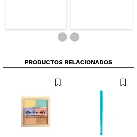
ISABEL
Buen perfilador, pero no sé pasa
¿Recomendarías su compra?
Si
Opinión
Hace 3
Responder
|
|
verificada
Útil
años
PRODUCTOS RELACIONADOS
Lorena
Me gusta mucho como perfilador natural marron
¿Recomendarías su compra?
Si
Opinión
Hace 3
Responder
|
|
verificada
Útil
años
lidia
es un delineador bastante pigmentado y no se
mueve cuando lo aplicas, me encanta que hayan
sacado varios tonos nude marrones porque asi se