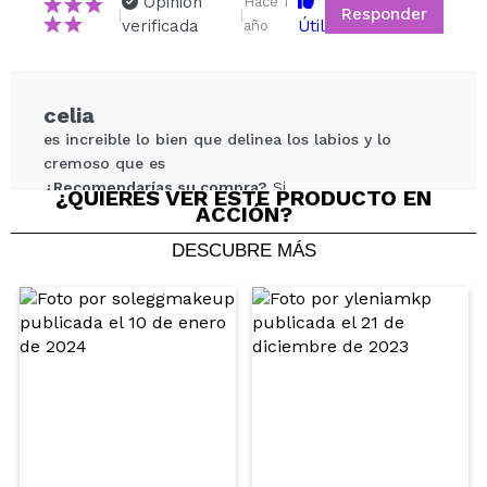
Opinión
Hace 1
Responder
|
|
verificada
Útil
año
¿Recomendarías su compra?
Si
No
5/5
celia
ENVIAR
es increible lo bien que delinea los labios y lo
cremoso que es
¿Recomendarías su compra?
Si
¿QUIERES VER ESTE PRODUCTO EN
ACCIÓN?
Responder
Útil
|
Hace 2 años
DESCUBRE MÁS
Adriana
Tono peach amarronado muy bonito. Pigmenta
bien y se desliza suave.
¿Recomendarías su compra?
Si
Opinión
Hace 2
Responder
|
|
verificada
Útil
años