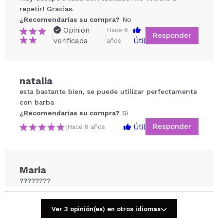
repetir! Gracias.
¿Recomendarías su compra?
No
Opinión
Hace 6
Responder
|
|
verificada
Útil
años
Compartir un vídeo o una foto
natalia
Tu vídeo podría ser el primero. Imagínatelo...
esta bastante bien, se puede utilizar perfectamente
con barba
¿Recomendarías su compra?
Si
¿Recomendarías su compra?
Si
No
Responder
Útil
|
Hace 8 años
5/5
ENVIAR
Maria
????????
¿Recomendarías su compra?
Si
Responder
Útil
|
Hace 8 años
Ver 3 opinión(es) en otros idiomas