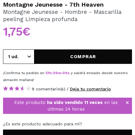
QUIERO REGISTRARME
Montagne Jeunesse - 7th Heaven
Montagne Jeunesse - Hombre - Mascarilla
Al crear una cuenta en Maquillalia.com podrás realizar
peeling Limpieza profunda
tus compras rápidamente, revisar el estado de tus
pedidos y consultar tus operaciones anteriores.
1,75€
CREAR CUENTA
COMPRAR
¡Confirma tu pedido en
13
h
:
29
m
:
09
s
y saldrá enviado desde nuestro
almacén
mañana
!
9 comentario(s) /
Deja tu comentario
Este producto
ha sido vendido 11 veces
en las
últimas 24 horas
¿Es este producto adecuado para mí?