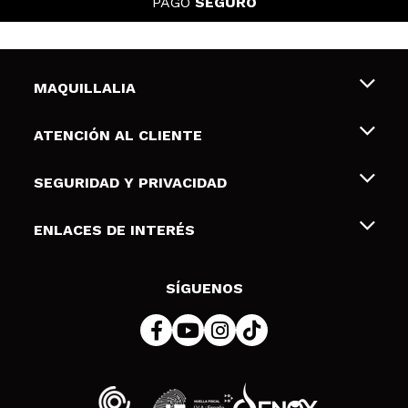
PAGO
SEGURO
MAQUILLALIA
Sobre nosotros
ATENCIÓN AL CLIENTE
Empleo
Envíos y devoluciones
SEGURIDAD Y PRIVACIDAD
Tarjetas de Regalo
Desistimiento / Devoluciones
Terminos y condiciones de uso
ENLACES DE INTERÉS
Formas de pago
Pólitica de Privacidad
Contacto
Descuento Estudiantes
Política de cookies
SÍGUENOS
Resolución de litigios en línea (ODR)