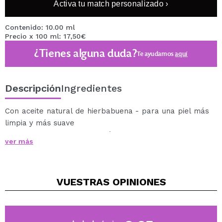
Activa tu match personalizado ›
Contenido: 10.00 ml
Precio x 100 ml: 17,50€
¿Tienes alguna duda?
Te ayudamos
aquí
Descripción
Ingredientes
Con aceite natural de hierbabuena - para una piel más
limpia y más suave
Instrucciones de uso: Enjuáguese la cara con agua
ver más
templada. Aplique la mascarilla sobre el rostro,
evitando la zona de los ojos, los labios y la línea del
cabello. Deje actuar durante 5-10 minutos y pélela con
VUESTRAS
OPINIONES
cuidado (sin tirones). Enjuáguese la cara con agua. No
usar sobre piel muy sensible o quebrantada.
Advertencia: Prueba de sensibilidad; aplique una