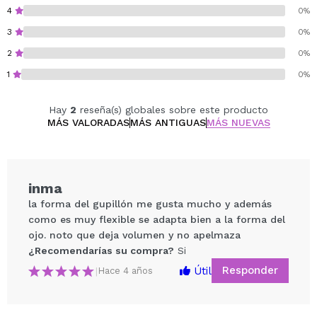
4
0%
3
0%
2
0%
1
0%
Hay
2
reseña(s) globales sobre este producto
MÁS VALORADAS
MÁS ANTIGUAS
MÁS NUEVAS
inma
la forma del gupillón me gusta mucho y además
como es muy flexible se adapta bien a la forma del
ojo. noto que deja volumen y no apelmaza
¿Recomendarías su compra?
Si
Responder
Útil
|
Hace 4 años