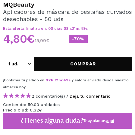
QUIERO REGISTRARME
MQBeauty
Aplicadores de máscara de pestañas curvados
Al crear una cuenta en Maquillalia.com podrás realizar
desechables - 50 uds
tus compras rápidamente, revisar el estado de tus
pedidos y consultar tus operaciones anteriores.
Esta oferta finaliza en:
00
días
08
h
:
21
m
:
49
s
4,80€
-70%
15,99€
CREAR CUENTA
COMPRAR
¡Confirma tu pedido en
07
h
:
21
m
:
49
s
y saldrá enviado desde nuestro
almacén
hoy
!
2 comentario(s) /
Deja tu comentario
Contenido: 50.00 unidades
Precio x ud: 0,32€
¿Tienes alguna duda?
Te ayudamos
aquí