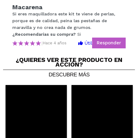
Compartir un vídeo o una foto
Macarena
Tu vídeo podría ser el primero. Imagínatelo...
Si eres maquilladora este kit te viene de perlas,
porque es de calidad, peina las pestañas de
maravilla y no crea nada de grumos.
¿Recomendarías su compra?
Si
No
¿Recomendarías su compra?
Si
5/5
Responder
Útil
|
Hace 4 años
ENVIAR
¿QUIERES VER ESTE PRODUCTO EN
ACCIÓN?
DESCUBRE MÁS