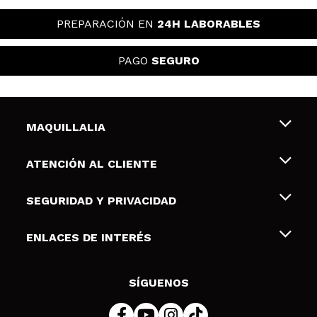
PREPARACIÓN EN
24H LABORABLES
PAGO
SEGURO
MAQUILLALIA
Sobre nosotros
ATENCIÓN AL CLIENTE
Empleo
Envíos y devoluciones
SEGURIDAD Y PRIVACIDAD
Tarjetas de Regalo
Desistimiento / Devoluciones
Terminos y condiciones de uso
ENLACES DE INTERÉS
Formas de pago
Pólitica de Privacidad
Contacto
Descuento Estudiantes
Política de cookies
SÍGUENOS
Resolución de litigios en línea (ODR)