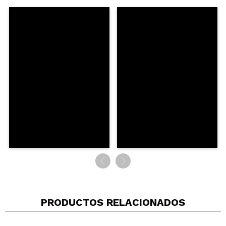
Me hizo mucha ilusión encontrar esto en
maquillalia, superutil para hacer mezclas y hacer lo
que quieras.
¿Recomendarías su compra?
Si
Responder
Útil
|
Hace 3 años
laura
es muy completo y los botes tienen un tamaño
bastante bueno para bases, corrector y cremas
ligeras
¿Recomendarías su compra?
Si
Responder
Útil
|
Hace 3 años
PRODUCTOS RELACIONADOS