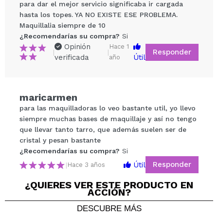
para dar el mejor servicio significaba ir cargada
hasta los topes. YA NO EXISTE ESE PROBLEMA.
Maquillalia siempre de 10
¿Recomendarías su compra?
Si
Opinión
Hace 1
Responder
|
|
verificada
Útil
año
Compartir un vídeo o una foto
Tu vídeo podría ser el primero. Imagínatelo...
maricarmen
para las maquilladoras lo veo bastante util, yo llevo
¿Recomendarías su compra?
Si
No
siempre muchas bases de maquillaje y así no tengo
5/5
que llevar tanto tarro, que además suelen ser de
cristal y pesan bastante
¿Recomendarías su compra?
ENVIAR
Si
Responder
Útil
|
Hace 3 años
¿QUIERES VER ESTE PRODUCTO EN
ACCIÓN?
Yolanda
DESCUBRE MÁS