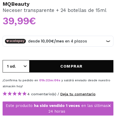
QUIERO REGISTRARME
MQBeauty
Neceser transparente + 24 botellas de 15ml
Al crear una cuenta en Maquillalia.com podrás realizar
tus compras rápidamente, revisar el estado de tus
39,99€
pedidos y consultar tus operaciones anteriores.
CREAR CUENTA
COMPRAR
¡Confirma tu pedido en
01
h
:
22
m
:
06
s
y saldrá enviado desde nuestro
almacén
hoy
!
4 comentario(s) /
Deja tu comentario
Este producto
ha sido vendido 1 veces
en las últimas
24 horas