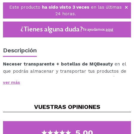
Este producto
ha sido visto 3 veces
en las últimas
24 horas.
¿Tienes alguna duda?
Te ayudamos
aquí
Descripción
Neceser transparente + botellas de MQBeauty
en el
que podrás almacenar y transportar tus productos de
maquillaje, gracias a su diseño transparente podrás ver
ver más
todo lo que llevas en su interior de una forma fácil.
Incluye 24 botellas de plástico vacías en un tamaño de
15 ml con tapas a prueba de fugas junto a boquillas con
VUESTRAS
OPINIONES
punta de aguja que proporciona una aplicación precisa.
Perfecta para todo tipo de productos.
Podrás organizar todas las botellas con el divisor, ideal
para ayudar a organizar todas sus botellas
5.00