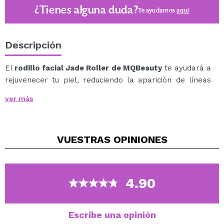
¿Tienes alguna duda?
Te ayudamos
aquí
Descripción
El
rodillo facial Jade Roller de MQBeauty
te ayudará a
rejuvenecer tu piel, reduciendo la aparición de líneas
finas y proporcionando una tez radiante.
ver más
El jade verde tiene propiedades antiinflamatorias y
ayuda a luchar contra los problemas de la piel como el
acné, rojeces o exceso de grasa.
VUESTRAS
OPINIONES
Masajeando tu rostro con este rodillo, experimentarás
una sensación calmante y relajante que reduce el
estrés, ideal para liberar las tensiones del rostro.
Su práctico diseño de doble extremo permite
4.90
masajear las zonas más anchas del rostro (mejillas y
frente) y las zonas de más difícil acceso (contorno de
ojos, nariz, barbilla, etc.).
Escribe una opinión