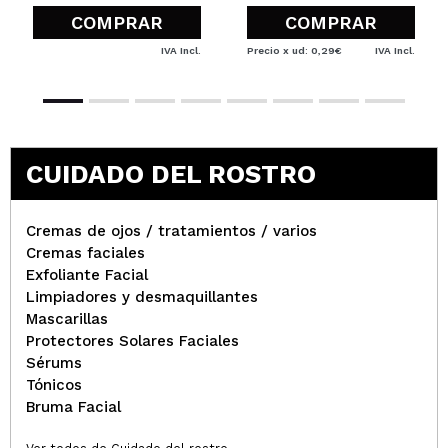
verificada
Útil
COMPRAR
COMPRAR
IVA Incl.
Precio x ud: 0,29€
IVA Incl.
Verónica
Me gusta mucho,hace que las cremas se integren
mejor en la piel
¿Recomendarías su compra?
Si
CUIDADO DEL ROSTRO
Opinión
Hace 5
Responder
|
|
verificada
Útil
años
Cremas de ojos / tratamientos / varios
Cremas faciales
Cristina
Exfoliante Facial
Limpiadores y desmaquillantes
Gosto de usar depois de aplicar os cremes, deixa
Mascarillas
uma sensação muito confortável no rosto e ajuda a
Protectores Solares Faciales
descongestionar a zona da olheira.
Sérums
¿Recomendarías su compra?
Si
Opinión
Tónicos
Hace 5
Responder
|
|
verificada
Útil
Bruma Facial
años