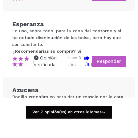
Esperanza
Compartir un vídeo o una foto
Lo uso, sobre todo, para la zona del contorno y si
Tu vídeo podría ser el primero. Imagínatelo...
he notado disminución de las bolsa, pero hay que
ser constante.
¿Recomendarías su compra?
Si
¿Recomendarías su compra?
Si
No
Opinión
Hace 3
Responder
|
|
5/5
verificada
Útil
años
ENVIAR
Azucena
Rodillo ergonómico para dar un masaje por la cara
después de la aplicación de la rutina. Para que se
note los efectos hay que estar bastante rato y ser
Ver 7 opinión(es) en otros idiomas
constante.
No pesa y se desliza con facilidad.
¿Recomendarías su compra?
Si
Opinión
Hace 4