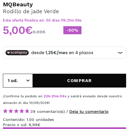
QUIERO REGISTRARME
MQBeauty
Rodillo de jade Verde
Al crear una cuenta en Maquillalia.com podrás realizar
tus compras rápidamente, revisar el estado de tus
Esta oferta finaliza en:
03
días
11
h
:
21
m
:
59
s
pedidos y consultar tus operaciones anteriores.
5,00€
-50%
9,99€
CREAR CUENTA
COMPRAR
¡Confirma tu pedido en
22
h
:
21
m
:
59
s
y saldrá enviado desde nuestro
almacén
el día 10/08/2026
!
39 comentario(s) /
Deja tu comentario
Contenido: 1.00 unidades
Precio x ud: 9,99€