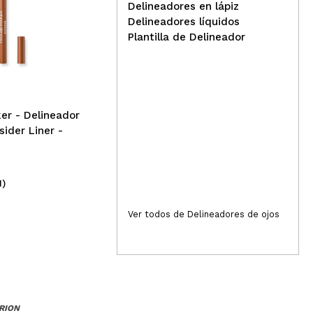
Delineadores en lápiz
Delineadores líquidos
Catrice - Delineador de
Plantilla de Delineador
ojos 24h - 010: Ultra Black
Phy
Del
wat
Boo
er - Delineador
sider Liner -
1)
(18)
3,49€
10
Ver todos de Delineadores de ojos
RION