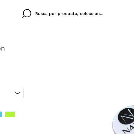
on
Cristina
Antonia
Ines
No tengo cuenta aqu
U IDIOMA
ez que
Buena experiencia
Muy bien
Spedizi
QUIER
ESPAÑOL
ENGLISH
eriencia
imballa
ajería.
elegan
colori sc
Al crear una cuenta en
rápidamente, revisar e
anteriores.