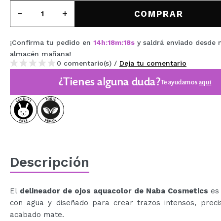
MAQUIFARMA
COMPRAR
KOREA ZONE
¡Confirma tu pedido en
14
h
:
18
m
:
18
s
y saldrá enviado desde 
TRAVEL SIZE
almacén
mañana
!
0 comentario(s) /
Deja tu comentario
NATURE
¿Tienes alguna duda?
Te ayudamos
aquí
OFERTAS
OUTLET
¡HAN VUELTO!
PRÓXIMAMENTE
Descripción
BLOG
El
delineador de ojos aquacolor de Naba Cosmetics
es
con agua y diseñado para crear trazos intensos, preci
acabado mate.