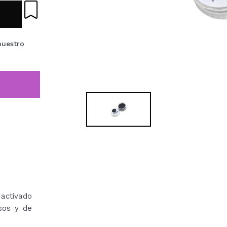
nuestro
 activado
sos y de