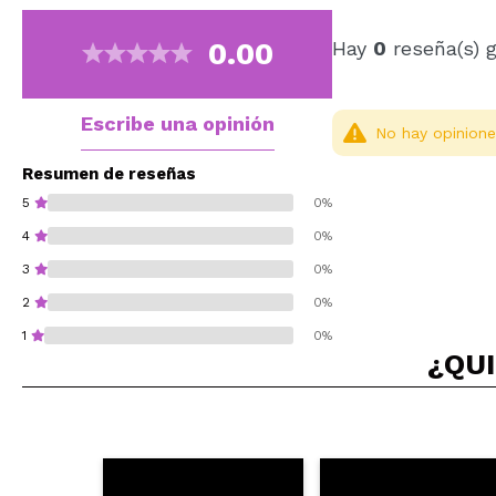
0.00
Hay
0
reseña(s) 
Escribe una opinión
No hay opinione
Resumen de reseñas
5
0%
4
0%
3
0%
2
0%
1
0%
¿QUI
¿Recomendarías su 