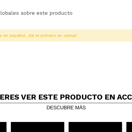
globales sobre este producto
s en español. ¡Sé el primero en opinar!
ERES VER ESTE PRODUCTO EN AC
Compartir un vídeo o una foto
Tu vídeo podría ser el primero. Imagínatelo...
DESCUBRE MÁS
5/
compra?
Si
No