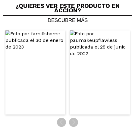
¿QUIERES VER ESTE PRODUCTO EN
ACCIÓN?
DESCUBRE MÁS
Julia
Muy muy preciso y finito este delineador de cejas.
Lo recomiendo muchísimo, crea trazona finos y
perfectos que parecen pelitos de verdad.
¿Recomendarías su compra?
Si
Responder
Útil
|
Hace 4 años