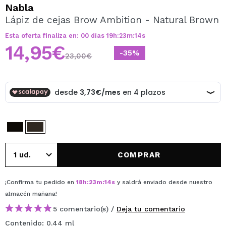
QUIERO REGISTRARME
Nabla
Lápiz de cejas Brow Ambition - Natural Brown
Al crear una cuenta en Maquillalia.com podrás realizar
tus compras rápidamente, revisar el estado de tus
Esta oferta finaliza en:
00
días
19
h
:
23
m
:
14
s
pedidos y consultar tus operaciones anteriores.
14,95€
-35%
23,00€
CREAR CUENTA
COMPRAR
¡Confirma tu pedido en
18
h
:
23
m
:
14
s
y saldrá enviado desde nuestro
almacén
mañana
!
5 comentario(s) /
Deja tu comentario
Contenido: 0.44 ml