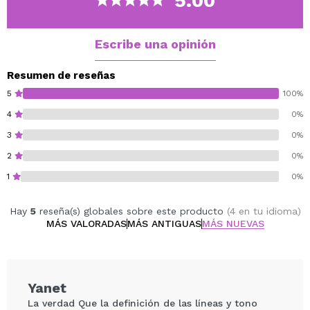
5.00
pelo a pelo.
Fabricado en Japón.
Cruelty free.
Escribe una opinión
Vegan.
Resumen de reseñas
5
100%
4
0%
3
0%
2
0%
1
0%
Hay
5
reseña(s) globales sobre este producto
(4 en tu idioma)
MÁS VALORADAS
MÁS ANTIGUAS
MÁS NUEVAS
Yanet
La verdad Que la definición de las líneas y tono