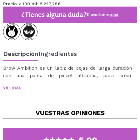
Precio x 100 ml: 5.227,28€
¿Tienes alguna duda?
Te ayudamos
aquí
Descripción
Ingredientes
Brow Ambition es un lápiz de cejas de larga duración
con una punta de pincel ultrafina, para crear
fácilmente trazos muy precisos y conseguir unas cejas
ver más
más rellenas.
Diseñado específicamente para conseguir un efecto
hiperrealista, Brow Ambition rellena, da forma y define
VUESTRAS
OPINIONES
las cejas, de acuerdo a las necesidades de cada uno.
Su fórmula garantiza unos resultados realistas y
perfectos con una aplicación rápida y controlada para
conseguir siempre el efecto deseado, pasada a pasada,