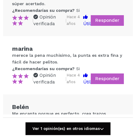
súper acertado.
¿Recomendarías su compra?
Si
Opinión
Hace 4
Responder
|
|
verificada
Útil
años
Compartir un vídeo o una foto
marina
Tu vídeo podría ser el primero. Imagínatelo...
merece la pena muchisimo, la punta es extra fina y
fácil de hacer pelitos.
¿Recomendarías su compra?
Si
¿Recomendarías su compra?
Si
No
Opinión
Hace 4
Responder
|
|
5/5
verificada
Útil
años
ENVIAR
Belén
Me encanta porque es perfecto, crea trazos
superfinos y muy precisos.
¿Recomendarías su compra?
Si
Ver 1 opinión(es) en otros idiomas
Responder
Útil
|
Hace 4 años