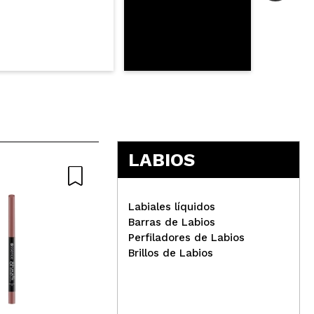
LABIOS
Labiales líquidos
Barras de Labios
Perfiladores de Labios
Brillos de Labios
essence - Perfilador de
L.A
labios 8h Matte confort -
lab
04: Rosy Nude
GP7