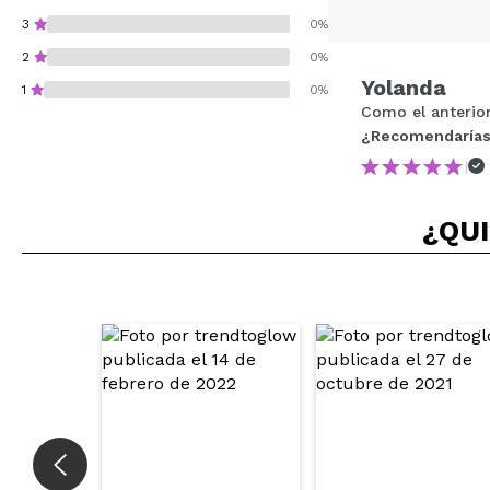
3
0%
2
0%
Yolanda
1
0%
Como el anterio
¿Recomendarías
|
¿Recomendarías su 
¿QUI
ENVI