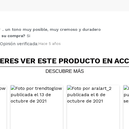
r .. un tono muy posible, muy cremoso y duradero
Compartir un vídeo o una foto
 su compra?
Si
Tu vídeo podría ser el primero. Imagínatelo...
Opinión verificada
|
Hace 5 años
5/
compra?
Si
No
ERES VER ESTE PRODUCTO EN AC
AR
DESCUBRE MÁS