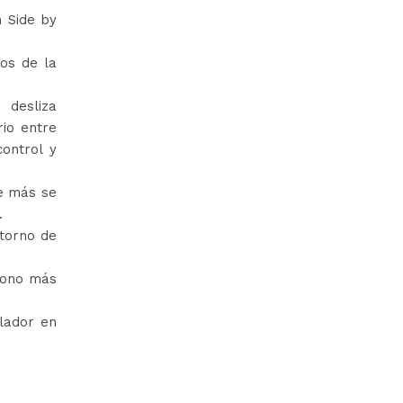
n Side by
os de la
 desliza
rio entre
ontrol y
ue más se
.
ntorno de
 tono más
ilador en