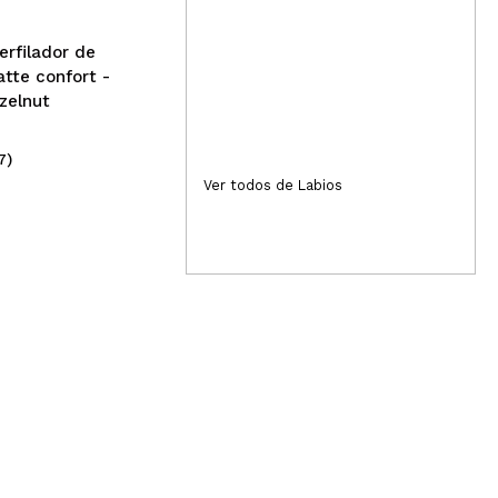
erfilador de
atte confort -
azelnut
7)
(6)
2,29€
6,
Ver todos de Labios