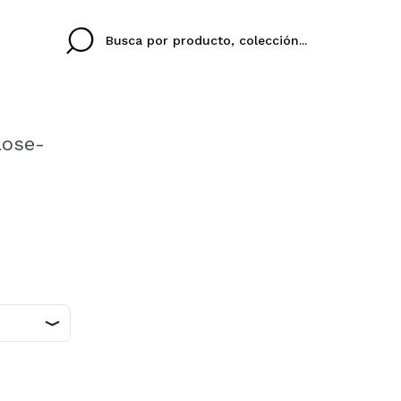
lose-
Cristina
Antonia
Ines
No tengo cuenta aqu
U IDIOMA
ez que
Buena experiencia
Muy bien
Spedizi
QUIER
ESPAÑOL
ENGLISH
eriencia
imballa
ajería.
elegan
colori sc
Al crear una cuenta en
rápidamente, revisar e
anteriores.