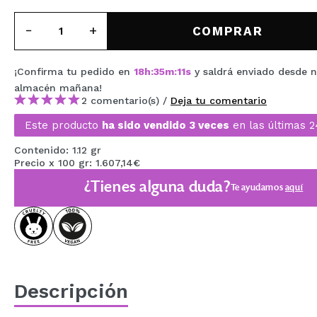
MAQUIFARMA
COMPRAR
KOREA ZONE
TRAVEL SIZE
¡Confirma tu pedido en
18
h
:
35
m
:
10
s
y saldrá enviado desde 
almacén
mañana
!
NATURE
2 comentario(s) /
Deja tu comentario
Este producto
ha sido vendido 3 veces
en las últimas 2
OFERTAS
Contenido: 1.12 gr
Precio x 100 gr: 1.607,14€
OUTLET
¿Tienes alguna duda?
Te ayudamos
aquí
¡HAN VUELTO!
PRÓXIMAMENTE
BLOG
Descripción