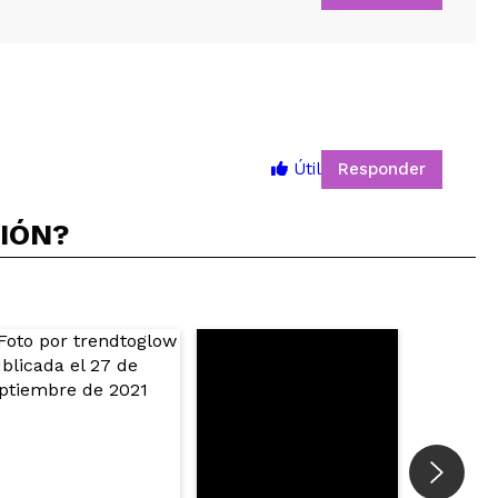
Responder
Útil
5
CIÓN?