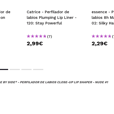
dor de
Catrice - Perfilador de
essence - P
con
labios Plumping Lip Liner -
labios 8h M
120: Stay Powerful
02: Silky H
(7)
(
2,99€
2,29€
DE BY SIDE* - PERFILADOR DE LABIOS CLOSE-UP LIP SHAPER - NUDE #1