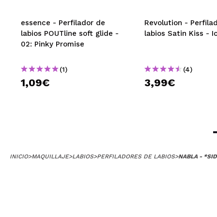
essence - Perfilador de
Revolution - Perfila
labios POUTline soft glide -
labios Satin Kiss - I
02: Pinky Promise
(1)
(4)
1,09€
3,99€
INICIO
>
MAQUILLAJE
>
LABIOS
>
PERFILADORES DE LABIOS
>
NABLA - *SI