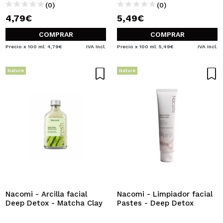
(0)
(0)
4,79€
5,49€
COMPRAR
COMPRAR
Precio x 100 ml: 4,79€
IVA Incl.
Precio x 100 ml: 5,49€
IVA Incl.
Nature
Nature
Nacomi - Arcilla facial
Nacomi - Limpiador facial
Deep Detox - Matcha Clay
Pastes - Deep Detox