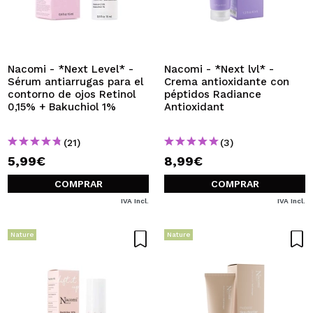
Nacomi - *Next Level* -
Nacomi - *Next lvl* -
Sérum antiarrugas para el
Crema antioxidante con
contorno de ojos Retinol
péptidos Radiance
0,15% + Bakuchiol 1%
Antioxidant
(21)
(3)
5,99€
8,99€
COMPRAR
COMPRAR
IVA Incl.
IVA Incl.
Nature
Nature