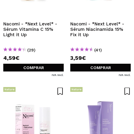
QUIERO REGISTRARME
Nacomi Aceites
Nacomi Exfoliantes
Al crear una cuenta en Maquillalia.com podrás realizar
Nacomi Limpiadores
tus compras rápidamente, revisar el estado de tus
¡Siente el poder de los ingredientes naturales con
Nacomi - *Next Level* -
Nacomi - *Next Level* -
pedidos y consultar tus operaciones anteriores.
Nacomi
, tu piel te lo agradecerá!
Sérum Vitamina C 15%
Sérum Niacinamida 15%
Light it Up
Fix it Up
CREAR CUENTA
(29)
(41)
4,59€
3,59€
COMPRAR
COMPRAR
IVA Incl.
IVA Incl.
Nature
Nature