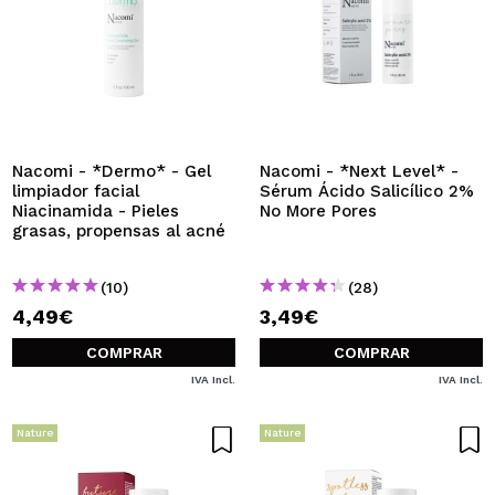
Nacomi - *Dermo* - Gel
Nacomi - *Next Level* -
limpiador facial
Sérum Ácido Salicílico 2%
Niacinamida - Pieles
No More Pores
grasas, propensas al acné
(10)
(28)
4,49€
3,49€
COMPRAR
COMPRAR
IVA Incl.
IVA Incl.
Nature
Nature