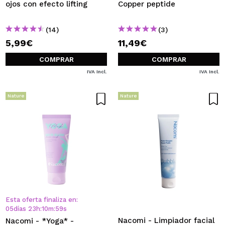
ojos con efecto lifting
Copper peptide
(14)
(3)
5,99€
11,49€
COMPRAR
COMPRAR
IVA Incl.
IVA Incl.
Nature
Nature
Esta oferta finaliza en:
05
días
23
h
:
10
m
:
59
s
Nacomi - Limpiador facial
Nacomi - *Yoga* -