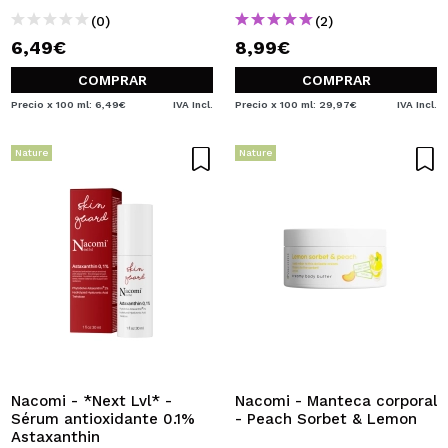
(0)
(2)
6,49€
8,99€
COMPRAR
COMPRAR
Precio x 100 ml: 6,49€
IVA Incl.
Precio x 100 ml: 29,97€
IVA Incl.
Nature
Nature
Nacomi - *Next Lvl* -
Nacomi - Manteca corporal
Sérum antioxidante 0.1%
- Peach Sorbet & Lemon
Astaxanthin