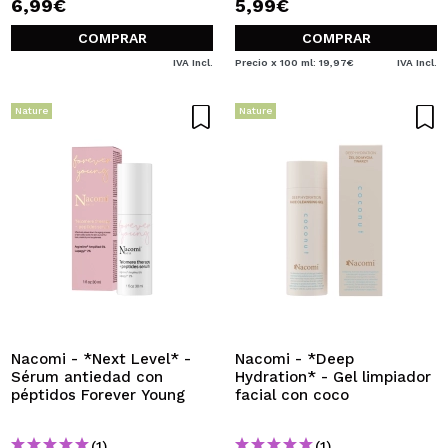
6,99€
5,99€
COMPRAR
COMPRAR
IVA Incl.
Precio x 100 ml: 19,97€
IVA Incl.
Nature
Nature
Nacomi - *Next Level* -
Nacomi - *Deep
Sérum antiedad con
Hydration* - Gel limpiador
péptidos Forever Young
facial con coco
(1)
(1)