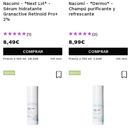
Nacomi - *Next Lvl* -
Nacomi - *Dermo* -
Sérum hidratante
Champú purificante y
Granactive Retinoid Pro+
refrescante
2%
(1)
(2)
8,49€
8,99€
COMPRAR
COMPRAR
Precio x 100 ml: 28,30€
IVA Incl.
Precio x 100 ml: 3,60€
IVA Incl.
Nature
Nature