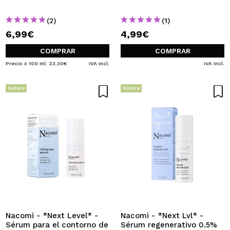
(2)
(1)
6,99€
4,99€
COMPRAR
COMPRAR
Precio x 100 ml: 23,30€
IVA Incl.
IVA Incl.
Nature
Nature
Nacomi - *Next Level* -
Nacomi - *Next Lvl* -
Sérum para el contorno de
Sérum regenerativo 0.5%