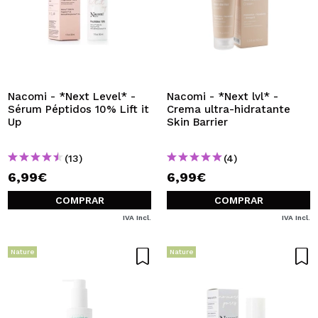
Nacomi - *Next Level* -
Nacomi - *Next lvl* -
Sérum Péptidos 10% Lift it
Crema ultra-hidratante
Up
Skin Barrier
(13)
(4)
6,99€
6,99€
COMPRAR
COMPRAR
IVA Incl.
IVA Incl.
Nature
Nature