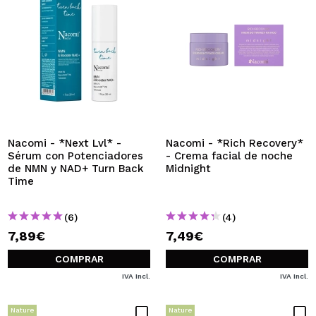
Nacomi - *Next Lvl* -
Nacomi - *Rich Recovery*
Sérum con Potenciadores
- Crema facial de noche
de NMN y NAD+ Turn Back
Midnight
Time
(6)
(4)
7,89€
7,49€
COMPRAR
COMPRAR
IVA Incl.
IVA Incl.
Nature
Nature