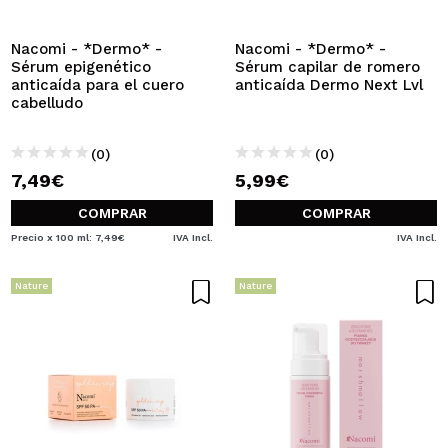
Nacomi - *Dermo* -
Nacomi - *Dermo* -
Sérum epigenético
Sérum capilar de romero
anticaída para el cuero
anticaída Dermo Next Lvl
cabelludo
(0)
(0)
7,49€
5,99€
COMPRAR
COMPRAR
Precio x 100 ml: 7,49€
IVA Incl.
IVA Incl.
Nature
Nature