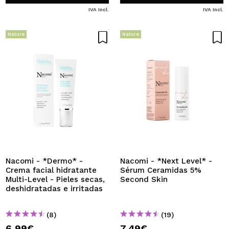
IVA Incl.
IVA Incl.
Nature
Nature
Nacomi - *Dermo* -
Nacomi - *Next Level* -
Crema facial hidratante
Sérum Ceramidas 5%
Multi-Level - Pieles secas,
Second Skin
deshidratadas e irritadas
(8)
(19)
6,99€
7,49€