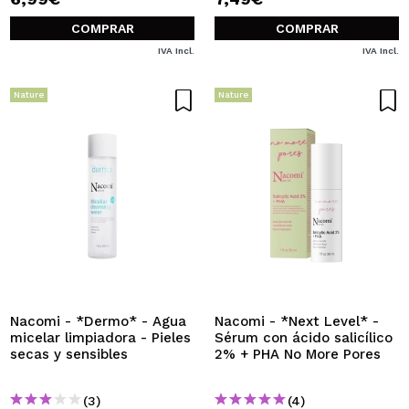
COMPRAR
COMPRAR
IVA Incl.
IVA Incl.
Nature
Nature
Nacomi - *Dermo* - Agua
Nacomi - *Next Level* -
micelar limpiadora - Pieles
Sérum con ácido salicílico
secas y sensibles
2% + PHA No More Pores
(3)
(4)