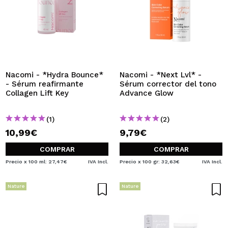
Nacomi - *Hydra Bounce*
Nacomi - *Next Lvl* -
- Sérum reafirmante
Sérum corrector del tono
Collagen Lift Key
Advance Glow
(1)
(2)
10,99€
9,79€
COMPRAR
COMPRAR
Precio x 100 ml: 27,47€
IVA Incl.
Precio x 100 gr: 32,63€
IVA Incl.
Nature
Nature