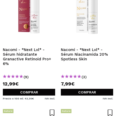
Nacomi - *Next Lvl* -
Nacomi - *Next Lvl* -
Sérum hidratante
Sérum Niacinamida 20%
Granactive Retinoid Pro+
Spotless Skin
6%
(9)
(3)
12,99€
7,99€
COMPRAR
COMPRAR
Precio x 100 ml: 43,30€
IVA Incl.
IVA Incl.
Nature
Nature