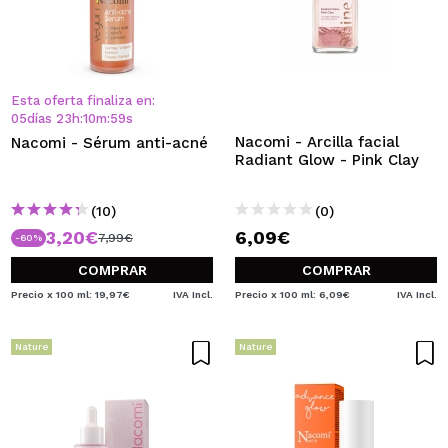
Esta oferta finaliza en:
05
días
23
h
:
10
m
:
59
s
Nacomi - Arcilla facial
Nacomi - Sérum anti-acné
Radiant Glow - Pink Clay
(10)
(0)
3,20€
6,09€
7,99€
-60%
COMPRAR
COMPRAR
Precio x 100 ml: 19,97€
IVA Incl.
Precio x 100 ml: 6,09€
IVA Incl.
Nature
Nature