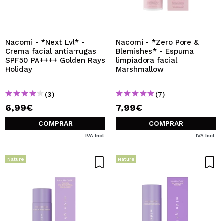
Nacomi - *Next Lvl* -
Nacomi - *Zero Pore &
Crema facial antiarrugas
Blemishes* - Espuma
SPF50 PA++++ Golden Rays
limpiadora facial
Holiday
Marshmallow
(3)
(7)
6,99€
7,99€
COMPRAR
COMPRAR
IVA Incl.
IVA Incl.
Nature
Nature