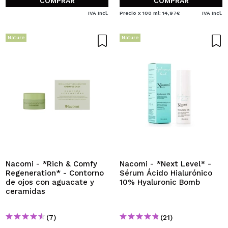
COMPRAR
COMPRAR
IVA Incl.
Precio x 100 ml: 14,97€
IVA Incl.
Nature
Nature
Nacomi - *Rich & Comfy
Nacomi - *Next Level* -
Regeneration* - Contorno
Sérum Ácido Hialurónico
de ojos con aguacate y
10% Hyaluronic Bomb
ceramidas
(7)
(21)