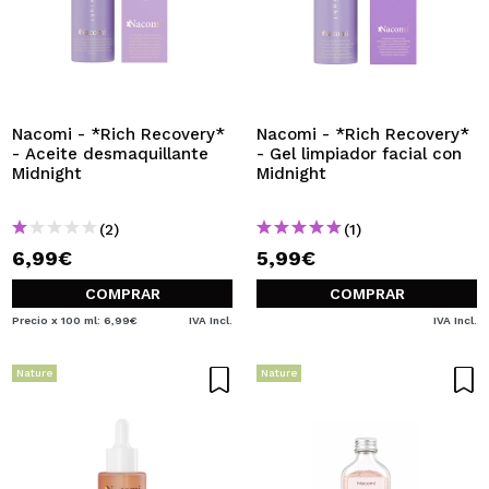
Nacomi - *Rich Recovery*
Nacomi - *Rich Recovery*
- Aceite desmaquillante
- Gel limpiador facial con
Midnight
Midnight
(2)
(1)
6,99€
5,99€
COMPRAR
COMPRAR
Precio x 100 ml: 6,99€
IVA Incl.
IVA Incl.
Nature
Nature