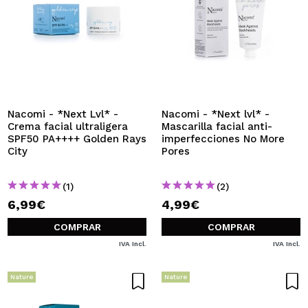
Nacomi - *Next Lvl* -
Nacomi - *Next lvl* -
Crema facial ultraligera
Mascarilla facial anti-
SPF50 PA++++ Golden Rays
imperfecciones No More
City
Pores
(1)
(2)
6,99€
4,99€
COMPRAR
COMPRAR
IVA Incl.
IVA Incl.
Nature
Nature