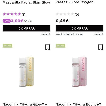
Pastes - Pore Oxygen
Mascarilla Facial Skin Glow
(1)
(0)
3,00€
6,49€
7,49€
-60%
COMPRAR
COMPRAR
IVA Incl.
Precio x 100 ml: 6,49€
IVA Incl.
Nature
Nature
Nacomi - *Hydra Glow* -
Nacomi - *Hydra Bounce*