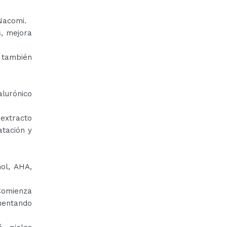
Nacomi.
s, mejora
o también
lurónico
 extracto
atación y
ol, AHA,
 Comienza
mentando