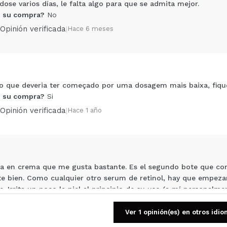
dose varios días, le falta algo para que se admita mejor.
 su compra?
No
Opinión verificada
|
Hace 6 meses
Compartir un vídeo o una foto
ho que deveria ter começado por uma dosagem mais baixa, fiq
Tu vídeo podría ser el primero. Imagínatelo...
 su compra?
Si
Opinión verificada
|
Hace 1 año
5/
compra?
Si
No
AR
ra en crema que me gusta bastante. Es el segundo bote que com
e bien. Como cualquier otro serum de retinol, hay que empezar
. Irrita un poco la piel al principio de su uso (a mí personal
 1 semanita ya se adapta bien la piel y sin problemas. Todo u
 su compra?
Si
Ver 1 opinión(es) en otros idi
Opinión verificada
|
Hace 1 año