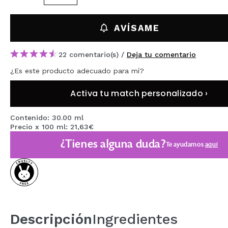
MAQUIFARMA
AVÍSAME
KOREA ZONE
TRAVEL SIZE
22 comentario(s) /
Deja tu comentario
NATURE
¿Es este producto adecuado para mí?
Activa tu match personalizado ›
OFERTAS
Contenido: 30.00 ml
OUTLET
Precio x 100 ml: 21,63€
¿Tienes alguna duda?
¡HAN VUELTO!
Te ayudamos
aquí
PRÓXIMAMENTE
BLOG
Descripción
Ingredientes