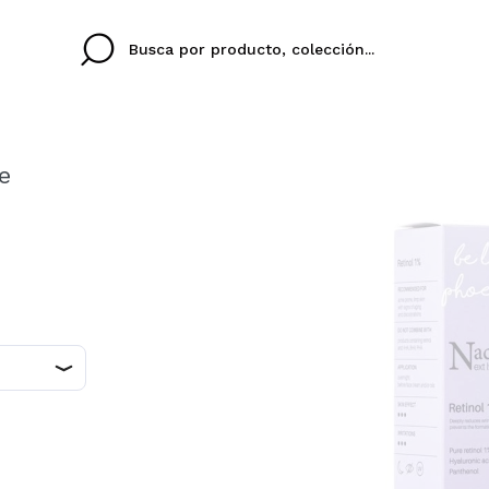
e
Cristina
Antonia
Ines
No tengo cuenta aqu
TU IDIOMA
ez que
Buena experiencia
Muy bien
Spedizi
QUIER
ESPAÑOL
EN
eriencia
imballa
ajería.
elegan
colori sc
Al crear una cuenta en
rápidamente, revisar e
anteriores.