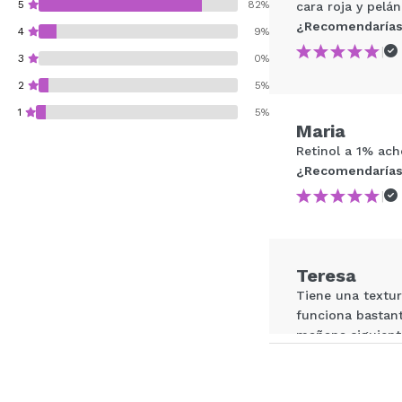
5
82%
cara roja y pelán
¿Recomendarías
4
9%
|
3
0%
2
5%
1
5%
Maria
Retinol a 1% ac
¿Recomendarías
|
¿Recomendarías su 
ENVI
Teresa
Tiene una textu
funciona bastant
mañana siguiente
probado) pero en
¿Recomendarías
|