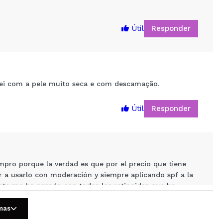
Responder
Útil
uei com a pele muito seca e com descamação.
Responder
Útil
5
pro porque la verdad es que por el precio que tiene
 a usarlo con moderación y siempre aplicando spf a la
mente me ha pasado con todos los retinoides que he
n descubrimiento está marca!
omas
Responder
Útil