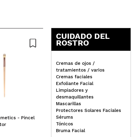
n dudas tras el tratamiento
CUIDADO DEL
ROSTRO
Responder
Útil
Cremas de ojos /
tratamientos / varios
Eig
Cremas faciales
o tiempo. He querido pasar a este porque lo encontré
det
Exfoliante Facial
iD Skin Identity - Crema
Limpiadores y
hidratante correctora
desmaquillantes
Niacinamida 5%
Mascarillas
Responder
Útil
Protectores Solares Faciales
Sérums
metics - Pincel
Tónicos
tor
Bruma Facial