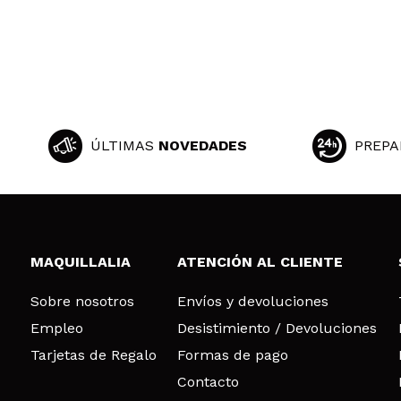
Aida
Me dio reacción 
¿Recomendarías
|
ÚLTIMAS
NOVEDADES
PREPA
Silvia
Después de una s
marcas y nunca 
¿Recomendarías
MAQUILLALIA
ATENCIÓN AL CLIENTE
|
Sobre nosotros
Envíos y devoluciones
Empleo
Desistimiento / Devoluciones
Tarjetas de Regalo
Formas de pago
Raquel
Contacto
Muy bien el retin