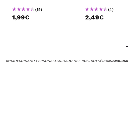
No le doy 5 estre
pocos días de us
(15)
(4)
supongo que no t
1,99€
2,49€
¿Recomendarías
|
Nicoletta
Efficace e non ir
INICIO
>
CUIDADO PERSONAL
>
CUIDADO DEL ROSTRO
>
SÉRUMS
>
NACOMI 
¿Recomendarías
|
María Jesú
Aún es pronto pa
¿Recomendarías
|