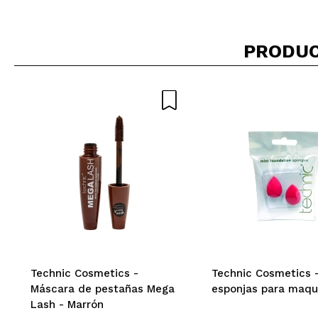
PRODUC
Toñi
Es buenísimo me 
¿Recomendarías
|
Ha
Laura
A mi me ha hech
mejor de precio 
¿Recomendarías
|
Ha
Technic Cosmetics -
Technic Cosmetics -
Máscara de pestañas Mega
esponjas para maqui
Alanis
Lash - Marrón