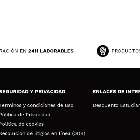
y tengo q esperar a seguir probándola
 su compra?
Si
Opinión verificada
|
Hace 2 años
RACIÓN EN
24H LABORABLES
PRODUCTO
emana de uso se me peló la cara y me dio reacción alérgica (l
me había pasado...
 su compra?
Si
SEGURIDAD Y PRIVACIDAD
ENLACES DE INTE
Opinión verificada
|
Hace 2 años
Terminos y condiciones de uso
Descuento Estudia
Pólitica de Privacidad
Política de cookies
Resolución de litigios en línea (ODR)
ol te deja muy bien la piel.