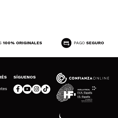
Responder
Útil
S
100% ORIGINALES
PAGO
SEGURO
levo más de un año usando retinol diariamente, de otras
RÉS
SÍGUENOS
Responder
Útil
ntes