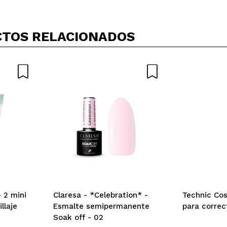
TOS RELACIONADOS
compre tres y acabo de abrir el segundo y volveré a repetir si
 su compra?
Si
ce 1 año
o una reacción muy fuerte. Uso retinol diaria desde hace much
pero me pica toda la cara.
 su compra?
No
ce 1 año
 2 mini
Claresa - *Celebration* -
Technic Cos
llaje
Esmalte semipermanente
para correc
Soak off - 02