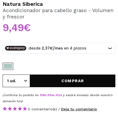
QUIERO REGISTRARME
Natura Siberica
Acondicionador para cabello graso - Volumen
Al crear una cuenta en Maquillalia.com podrás realizar
y frescor
tus compras rápidamente, revisar el estado de tus
pedidos y consultar tus operaciones anteriores.
9,49€
CREAR CUENTA
COMPRAR
¡Confirma tu pedido en
08
h
:
39
m
:
42
s
y saldrá enviado desde nuestro
almacén
hoy
!
3 comentario(s) /
Deja tu comentario