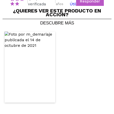
Responder
|
|
verificada
Útil
años
¿QUIERES VER ESTE PRODUCTO EN
ACCIÓN?
DESCUBRE MÁS
Elena
Hidrata bien sin dejar el pelo apelmazado. Además
deja el pelo muy suave y sobre todo ayuda a
desenredar bien.
¿Recomendarías su compra?
Si
Responder
Útil
|
Hace 5 años