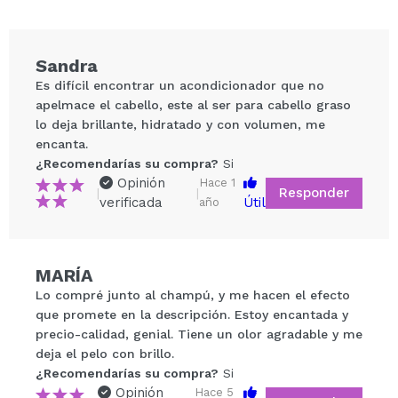
Sandra
Es difícil encontrar un acondicionador que no
apelmace el cabello, este al ser para cabello graso
lo deja brillante, hidratado y con volumen, me
encanta.
¿Recomendarías su compra?
Si
Opinión
Hace 1
Responder
|
|
verificada
Útil
año
Compartir un vídeo o una foto
Tu vídeo podría ser el primero. Imagínatelo...
MARÍA
Lo compré junto al champú, y me hacen el efecto
¿Recomendarías su compra?
Si
No
que promete en la descripción. Estoy encantada y
5/5
precio-calidad, genial. Tiene un olor agradable y me
deja el pelo con brillo.
¿Recomendarías su compra?
ENVIAR
Si
Opinión
Hace 5