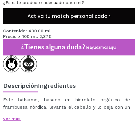
¿Es este producto adecuado para mí?
Activa tu match personalizado ›
Contenido: 400.00 ml
Precio x 100 ml: 2,37€
¿Tienes alguna duda?
Te ayudamos
aquí
Descripción
Ingredientes
Este bálsamo, basado en hidrolato orgánico de
frambuesa nórdica, levanta el cabello y lo deja con un
volumen exuberante y natural.
ver más
La frambuesa nórdica es varias veces más rica en
vitamina C que la frambuesa común. Proporciona un
efecto vigorizante mientras mejora el equilibrio natural