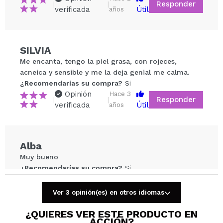
Responder
|
|
verificada
Útil
años
SILVIA
Compartir un vídeo o una foto
Me encanta, tengo la piel grasa, con rojeces,
Tu vídeo podría ser el primero. Imagínatelo...
acneica y sensible y me la deja genial me calma.
¿Recomendarías su compra?
Si
Opinión
Hace 3
Responder
|
|
¿Recomendarías su compra?
Si
No
verificada
Útil
años
5/5
ENVIAR
Alba
Muy bueno
¿Recomendarías su compra?
Si
Opinión
Hace 4
Responder
|
|
verificada
Útil
años
Ver 3 opinión(es) en otros idiomas
¿QUIERES VER ESTE PRODUCTO EN
ACCIÓN?