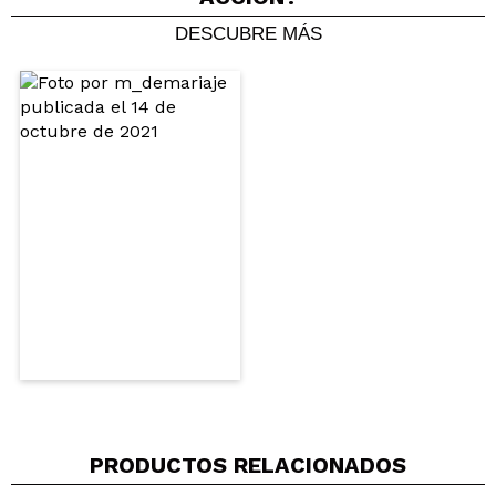
Paola
DESCUBRE MÁS
Muy recomendable
¿Recomendarías su compra?
Si
Opinión
Hace 4
Responder
|
|
verificada
Útil
años
PRODUCTOS RELACIONADOS