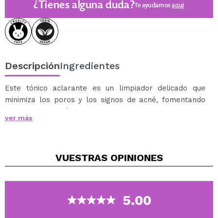
¿Tienes alguna duda?
Te ayudamos
aquí
Descripción
Ingredientes
Este tónico aclarante es un limpiador delicado que
minimiza los poros y los signos de acné, fomentando
una textura más suave y lisa y controlando la
ver más
producción de grasa.
Las ceramidas mantienen la hidratación, fortalecen la
barrera natural de la piel y ayudan a proteger de los
VUESTRAS
OPINIONES
efectos adversos del ambiente.
Vegan.
Nota: Debido a su fórmula debe agitarse
5.00
energéticamente antes de su uso.