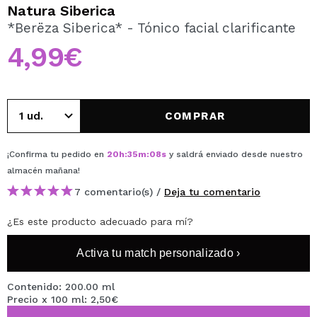
QUIERO REGISTRARME
Natura Siberica
*Berëza Siberica* - Tónico facial clarificante
Al crear una cuenta en Maquillalia.com podrás realizar
tus compras rápidamente, revisar el estado de tus
4,99€
pedidos y consultar tus operaciones anteriores.
CREAR CUENTA
COMPRAR
¡Confirma tu pedido en
20
h
:
35
m
:
08
s
y saldrá enviado desde nuestro
almacén
mañana
!
7 comentario(s) /
Deja tu comentario
¿Es este producto adecuado para mí?
Activa tu match personalizado ›
Contenido: 200.00 ml
Precio x 100 ml: 2,50€