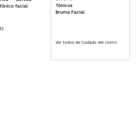
Tónicos
Tónico facial
Bruma Facial
7)
(5)
3,19€
3,
Ver todos de Cuidado del rostro