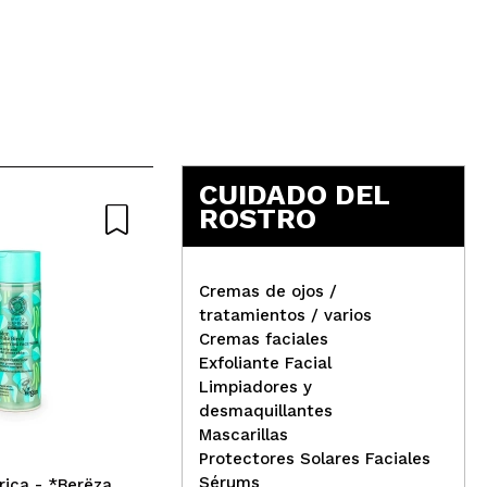
CUIDADO DEL
ROSTRO
Nature
Cremas de ojos /
tratamientos / varios
Cremas faciales
Natura Estonica - Tónico
Zia
Exfoliante Facial
facial regulador con musgo
Nia
Limpiadores y
de Islandia
ilu
desmaquillantes
Mascarillas
Protectores Solares Faciales
Sérums
rica - *Berëza