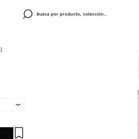
l
Cristina
Antonia
Ines
No tengo cuenta aqu
U IDIOMA
ez que
Buena experiencia
Muy bien
Spedizi
QUIER
ESPAÑOL
ENGLISH
eriencia
imballa
ajería.
elegan
colori sc
Al crear una cuenta en
rápidamente, revisar e
anteriores.