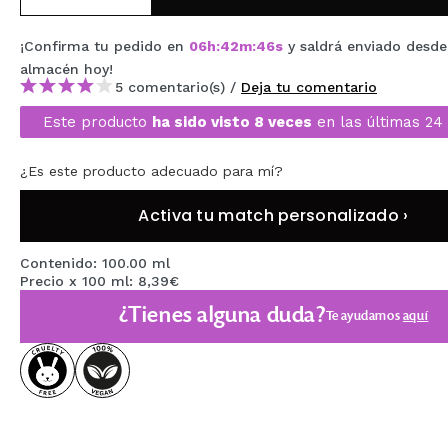
MAQUIFARMA
¡Confirma tu pedido en
06
h
:
42
m
:
45
s
y saldrá enviado desde
KOREA ZONE
almacén
hoy
!
5 comentario(s) /
Deja tu comentario
TRAVEL SIZE
Este producto
ha sido visto 8 veces
en las últimas 24
NATURE
¿Es este producto adecuado para mí?
OFERTAS
Activa tu match personalizado ›
OUTLET
Contenido: 100.00 ml
Precio x 100 ml: 8,39€
¡HAN VUELTO!
¿Tienes alguna duda?
Te ayudamos
aquí
PRÓXIMAMENTE
BLOG