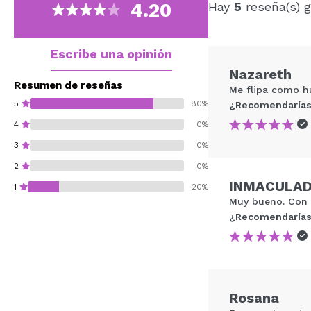
4.20
Hay
5
reseña(s) 
Escribe una opinión
Nazareth
Resumen de reseñas
Me flipa como hu
5
80%
¿Recomendarías
|
4
0%
3
0%
2
0%
INMACULA
1
20%
Muy bueno. Con i
¿Recomendarías
|
¿Recomendarías su 
Rosana
ENVI