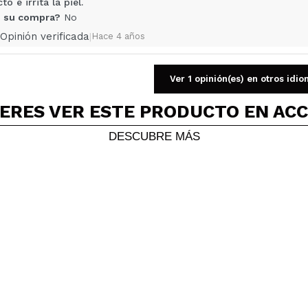
o e irrita la piel.
 su compra?
No
Opinión verificada
|
Hace 4 años
Ver 1 opinión(es) en otros idi
ERES VER ESTE PRODUCTO EN AC
ato spray, es muy cómodo. Hidrata muy bien y además yo lo uso 
 su compra?
Si
DESCUBRE MÁS
ce 5 años