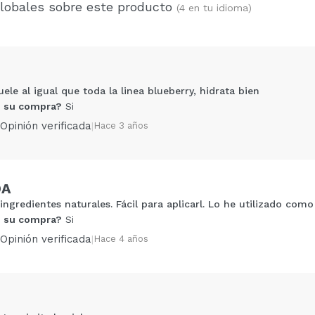
globales sobre este producto
(4 en tu idioma)
ele al igual que toda la linea blueberry, hidrata bien
 su compra?
Si
Opinión verificada
|
Hace 3 años
DA
ngredientes naturales. Fácil para aplicarl. Lo he utilizado com
Compartir un vídeo o una foto
 su compra?
Si
Tu vídeo podría ser el primero. Imagínatelo...
Opinión verificada
|
Hace 4 años
5/
compra?
Si
No
AR