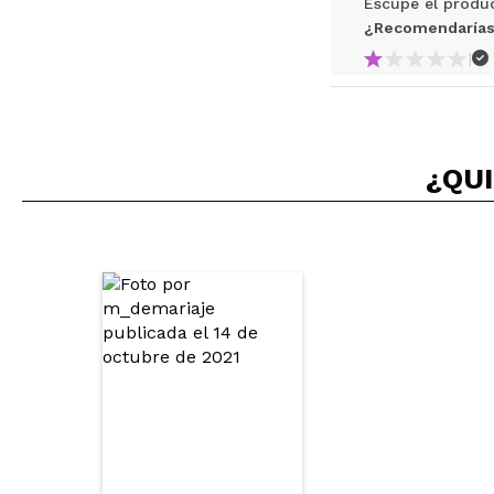
Escupe el product
¿Recomendarías
|
Elena
¿QUI
Me gusta el form
¿Recomendarías
|
Ha