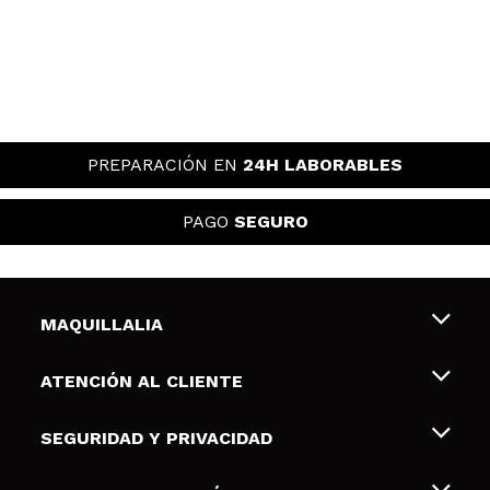
PREPARACIÓN EN
24H LABORABLES
PAGO
SEGURO
MAQUILLALIA
Sobre nosotros
ATENCIÓN AL CLIENTE
Empleo
Envíos y devoluciones
SEGURIDAD Y PRIVACIDAD
Tarjetas de Regalo
Desistimiento / Devoluciones
Terminos y condiciones de uso