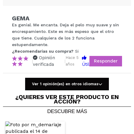
Compartir un vídeo o una foto
Tu vídeo podría ser el primero. Imagínatelo...
GEMA
Es genial. Me encanta. Deja el pelo muy suave y sin
¿Recomendarías su compra?
Si
No
encrespamiento. Este es más espeso que el otro
5/5
que tiene. Cualquiera de los 2 funciona
estupendamente.
¿Recomendarías su compra?
ENVIAR
Si
Opinión
Hace 5
Responder
|
|
verificada
Útil
años
Ver 1 opinión(es) en otros idiomas
Tania
Una maravilla! Lo empecé a comprar porque se me
¿QUIERES VER ESTE PRODUCTO EN
ACCIÓN?
quemó el flequillo y así me lo protegía y disimulaba
los pelillos quemados aplicándolo antes de secar.
DESCUBRE MÁS
Ahora lo uso simplemente para proteger las puntas
y estoy encantada.
¿Recomendarías su compra?
Si