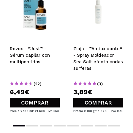
MERCEDES
Huele horrible!! Quizá es que me tocó el defectuoso
pero huele como a vómito de vodka y red bull.
Gracias que no se queda ese olor nauseabundo en
el pelo. No creo que lo vuelva a usar por ese
Revox - *Just* -
Ziaja - *Antioxidante*
motivo.
Sérum capilar con
- Spray Moldeador
¿Recomendarías su compra?
No
multipéptidos
Sea Salt efecto ondas
Opinión
Hace 6
Responder
|
|
surferas
verificada
Útil
años
(22)
(3)
6,49€
3,89€
Andrea
Me deja las puntas más suaves
COMPRAR
COMPRAR
¿Recomendarías su compra?
Si
Precio x 100 ml: 21,63€
IVA Incl.
Precio x 100 gr: 4,32€
IVA Incl.
Opinión
Hace 6
Responder
|
|
verificada
Útil
años