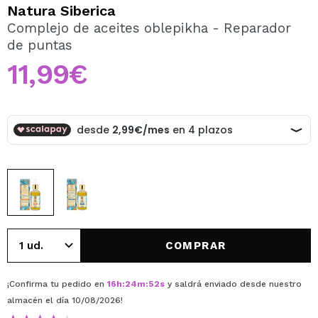
QUIERO REGISTRARME
Natura Siberica
Complejo de aceites oblepikha - Reparador
Al crear una cuenta en Maquillalia.com podrás realizar
de puntas
tus compras rápidamente, revisar el estado de tus
pedidos y consultar tus operaciones anteriores.
11,99€
CREAR CUENTA
COMPRAR
¡Confirma tu pedido en
16
h
:
24
m
:
52
s
y saldrá enviado desde nuestro
almacén
el día 10/08/2026
!