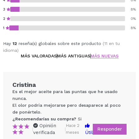
4
8%
3
8%
2
0%
1
8%
Hay
12
reseña(s) globales sobre este producto
(11 en tu
idioma)
MÁS VALORADAS
MÁS ANTIGUAS
MÁS NUEVAS
Cristina
Es el mejor aceite para las puntas que he usado
nunca.
El olor podría mejorarse pero desaparece al poco
de ponértelo.
¿Recomendarías su compra?
Si
Opinión
Hace 2
Responder
|
|
verificada
Útil
meses