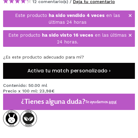
12 comentario(s) /
Deja tu comentario
Este producto
ha sido vendido 4 veces
en las
últimas 24 horas
Este producto
ha sido visto 16 veces
en las últimas
24 horas.
¿Es este producto adecuado para mí?
Activa tu match personalizado ›
Contenido: 50.00 ml
Precio x 100 ml: 23,98€
¿Tienes alguna duda?
Te ayudamos
aquí