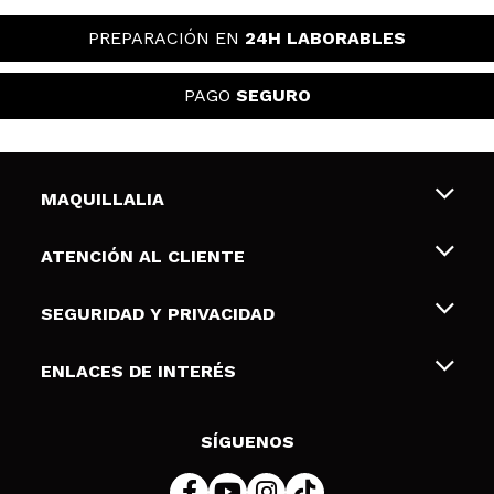
PREPARACIÓN EN
24H LABORABLES
PAGO
SEGURO
MAQUILLALIA
Sobre nosotros
ATENCIÓN AL CLIENTE
Empleo
Envíos y devoluciones
SEGURIDAD Y PRIVACIDAD
Tarjetas de Regalo
Desistimiento / Devoluciones
Terminos y condiciones de uso
ENLACES DE INTERÉS
Formas de pago
Pólitica de Privacidad
Contacto
Descuento Estudiantes
Política de cookies
SÍGUENOS
Resolución de litigios en línea (ODR)