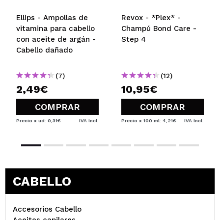
no porque no es lo que yo
Ellips - Ampollas de
Revox - *Plex* -
buscaba
vitamina para cabello
Champú Bond Care -
¿Recomendarías su compra?
con aceite de argán -
Step 4
Si
Cabello dañado
Hace
Responder
Opinión
|
|
2
Útil
(7)
(12)
verificada
años
2,49€
10,95€
COMPRAR
COMPRAR
Precio x ud: 0,31€
IVA Incl.
Precio x 100 ml: 4,21€
IVA Incl.
CABELLO
Accesorios Cabello
Aceites capilares