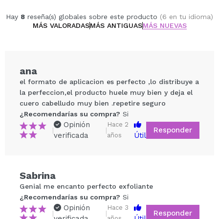
Hay
8
reseña(s) globales sobre este producto
(6 en tu idioma)
MÁS VALORADAS
MÁS ANTIGUAS
MÁS NUEVAS
ana
el formato de aplicacion es perfecto ,lo distribuye a
la perfeccion,el producto huele muy bien y deja el
cuero cabelludo muy bien .repetire seguro
¿Recomendarías su compra?
Si
Opinión
Hace 2
Responder
|
|
verificada
Útil
años
Compartir un vídeo o una foto
Sabrina
Tu vídeo podría ser el primero. Imagínatelo...
Genial me encanto perfecto exfoliante
¿Recomendarías su compra?
Si
¿Recomendarías su compra?
Si
No
Opinión
Hace 3
Responder
|
|
5/5
verificada
Útil
años