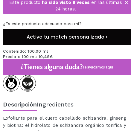
Este producto
ha sido visto 8 veces
en las últimas
24 horas.
¿Es este producto adecuado para mí?
Activa tu match personalizado ›
Contenido: 100.00 ml
Precio x 100 ml: 10,49€
¿Tienes alguna duda?
Te ayudamos
aquí
Descripción
Ingredientes
Exfoliante para el cuero cabelludo schizandra, ginseng
y biotina: el hidrolato de schizandra orgánico tonifica y
fortalece las raíces del cabello.