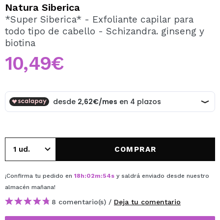
QUIERO REGISTRARME
Natura Siberica
*Super Siberica* - Exfoliante capilar para
Al crear una cuenta en Maquillalia.com podrás realizar
todo tipo de cabello - Schizandra. ginseng y
tus compras rápidamente, revisar el estado de tus
pedidos y consultar tus operaciones anteriores.
biotina
10,49€
CREAR CUENTA
COMPRAR
¡Confirma tu pedido en
18
h
:
02
m
:
54
s
y saldrá enviado desde nuestro
almacén
mañana
!
8 comentario(s) /
Deja tu comentario