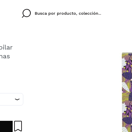
ilar
ínas
Cristina
Antonia
Ines
No tengo cuenta aqu
U IDIOMA
ez que
Buena experiencia
Muy bien
Spedizi
QUIER
ESPAÑOL
ENGLISH
eriencia
imballa
ajería.
elegan
colori sc
Al crear una cuenta en
rápidamente, revisar e
anteriores.