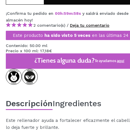
MAQUIFARMA
¡Confirma tu pedido en
00
h
:
59
m
:
58
s
y saldrá enviado desde
KOREA ZONE
almacén
hoy
!
2 comentario(s) /
Deja tu comentario
TRAVEL SIZE
Este producto
ha sido visto 5 veces
en las últimas 24 
NATURE
Contenido: 50.00 ml
Precio x 100 ml: 17,18€
OFERTAS
¿Tienes alguna duda?
Te ayudamos
aquí
OUTLET
¡HAN VUELTO!
PRÓXIMAMENTE
Descripción
Ingredientes
BLOG
Este rellenador ayuda a fortalecer eficazmente el cabell
lo deja fuerte y brillante.