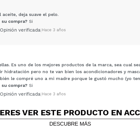
aceite, deja suave el pelo.
 su compra?
Si
Opinión verificada
|
Hace 3 años
rellas. Es uno de los mejores productos de la marca, sea cual sea
Compartir un vídeo o una foto
ir hidratación pero no te van bien los acondicionadores y mascar
Tu vídeo podría ser el primero. Imagínatelo...
bién le compré uno a mi madre porque le gustó mucho (yo tengo
 su compra?
Si
5/
Opinión verificada
|
Hace 3 años
compra?
Si
No
AR
ERES VER ESTE PRODUCTO EN AC
DESCUBRE MÁS