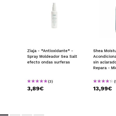
Ziaja - *Antioxidante* -
Shea Moistu
Spray Moldeador Sea Salt
Acondiciona
efecto ondas surferas
sin aclarad
Repara - Mi
yogurt
(3)
(
3,89€
13,99€