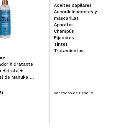
Aceites capilares
Acondicionadores y
mascarillas
Aparatos
Ellips - Ampollas de
Champús
vitamina para cabello con
Fijadores
aceite de argán - Vitalidad
Nat
Tintes
Sib
Tratamientos
cap
re -
cab
dor hidratante
gin
o Hidrata +
el de Manuka y
5)
(4)
Ver todos de Cabello
2,49€
10