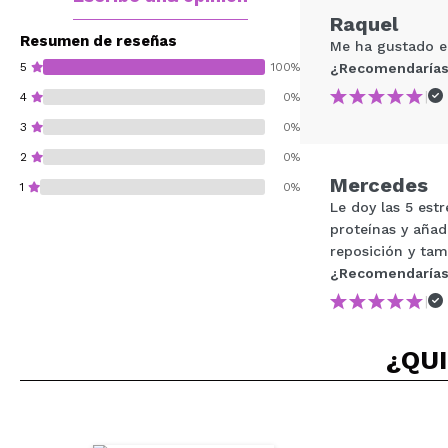
Raquel
Resumen de reseñas
Me ha gustado el 
5
100%
¿Recomendarías
|
4
0%
3
0%
2
0%
Mercedes
1
0%
Le doy las 5 est
proteínas y añad
reposición y tam
¿Recomendarías
|
¿Recomendarías su 
ENVI
¿QUI