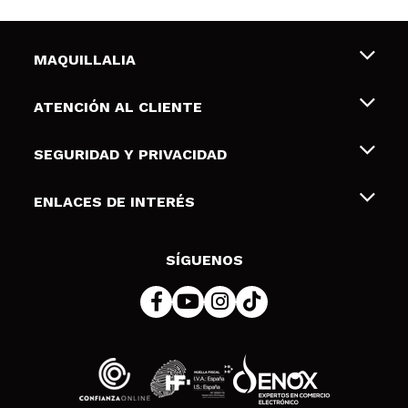
MAQUILLALIA
Sobre nosotros
ATENCIÓN AL CLIENTE
Empleo
Envíos y devoluciones
SEGURIDAD Y PRIVACIDAD
Tarjetas de Regalo
Desistimiento / Devoluciones
Terminos y condiciones de uso
ENLACES DE INTERÉS
Formas de pago
Pólitica de Privacidad
Contacto
Descuento Estudiantes
Política de cookies
SÍGUENOS
Resolución de litigios en línea (ODR)