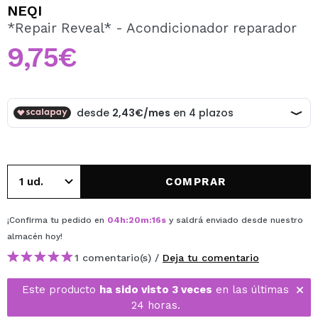
QUIERO REGISTRARME
NEQI
*Repair Reveal* - Acondicionador reparador
Al crear una cuenta en Maquillalia.com podrás realizar
tus compras rápidamente, revisar el estado de tus
9,75€
pedidos y consultar tus operaciones anteriores.
CREAR CUENTA
COMPRAR
¡Confirma tu pedido en
04
h
:
20
m
:
16
s
y saldrá enviado desde nuestro
almacén
hoy
!
1 comentario(s) /
Deja tu comentario
Este producto
ha sido visto 3 veces
en las últimas
24 horas.