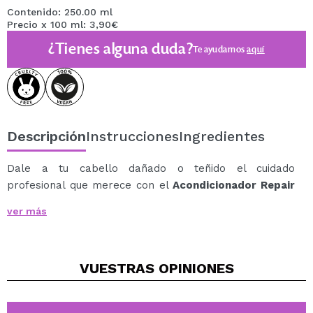
Contenido: 250.00 ml
Precio x 100 ml: 3,90€
¿Tienes alguna duda?
Te ayudamos
aquí
Descripción
Instrucciones
Ingredientes
Dale a tu cabello dañado o teñido el cuidado
profesional que merece con el
Acondicionador Repair
Reveal de NEQI
.
ver más
Su fórmula vegana y sin sulfatos fortalece la fibra
capilar desde el interior gracias al exclusivo Signature
Blend, un complejo de péptidos de avena ecológica y
VUESTRAS
OPINIONES
extractos de plantas exóticas.
Ingredientes clave:
Péptidos de avena: previenen la rotura y