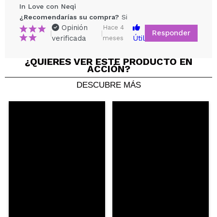
In Love con Neqi
¿Recomendarías su compra?
Si
Opinión
Hace 4
Responder
|
|
verificada
Útil
meses
¿QUIERES VER ESTE PRODUCTO EN
ACCIÓN?
DESCUBRE MÁS
Compartir un vídeo o una foto
Tu vídeo podría ser el primero. Imagínatelo...
¿Recomendarías su compra?
Si
No
5/5
ENVIAR