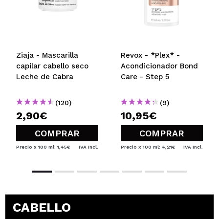
Ziaja - Mascarilla
Revox - *Plex* -
capilar cabello seco
Acondicionador Bond
Leche de Cabra
Care - Step 5
(120)
(9)
2,90€
10,95€
COMPRAR
COMPRAR
Precio x 100 ml: 1,45€
IVA Incl.
Precio x 100 ml: 4,21€
IVA Incl.
CABELLO