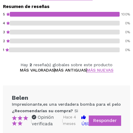
en Italia.
Resumen de reseñas
Ideal para quienes buscan un tratamiento intensivo de
5
100%
calidad profesional en casa.
4
0%
3
0%
Vegan.
Cruelty free.
2
0%
Sin sulfatos.
1
0%
Hay
2
reseña(s) globales sobre este producto
MÁS VALORADAS
MÁS ANTIGUAS
MÁS NUEVAS
Belen
Impresionante,es una verdadera bomba para el pelo
¿Recomendarías su compra?
Si
Opinión
Hace 4
Responder
|
|
verificada
Útil
meses