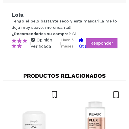
Lola
Compartir un vídeo o una foto
Tengo el pelo bastante seco y esta mascarilla me lo
Tu vídeo podría ser el primero. Imagínatelo...
deja muy suave, me encanta!!
¿Recomendarías su compra?
Si
Opinión
Hace 6
Responder
|
|
¿Recomendarías su compra?
Si
No
verificada
Útil
meses
5/5
ENVIAR
PRODUCTOS RELACIONADOS