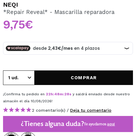
QUIERO REGISTRARME
NEQI
*Repair Reveal* - Mascarilla reparadora
Al crear una cuenta en Maquillalia.com podrás realizar
tus compras rápidamente, revisar el estado de tus
9,75€
pedidos y consultar tus operaciones anteriores.
CREAR CUENTA
COMPRAR
¡Confirma tu pedido en
22
h
:
48
m
:
28
s
y saldrá enviado desde nuestro
almacén
el día 10/08/2026
!
2 comentario(s) /
Deja tu comentario
¿Tienes alguna duda?
Te ayudamos
aquí