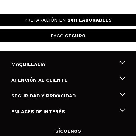
PREPARACIÓN EN
24H LABORABLES
PAGO
SEGURO
MAQUILLALIA
Sobre nosotros
ATENCIÓN AL CLIENTE
Empleo
Envíos y devoluciones
SEGURIDAD Y PRIVACIDAD
Tarjetas de Regalo
Desistimiento / Devoluciones
Terminos y condiciones de uso
ENLACES DE INTERÉS
Formas de pago
Pólitica de Privacidad
Contacto
Descuento Estudiantes
Política de cookies
SÍGUENOS