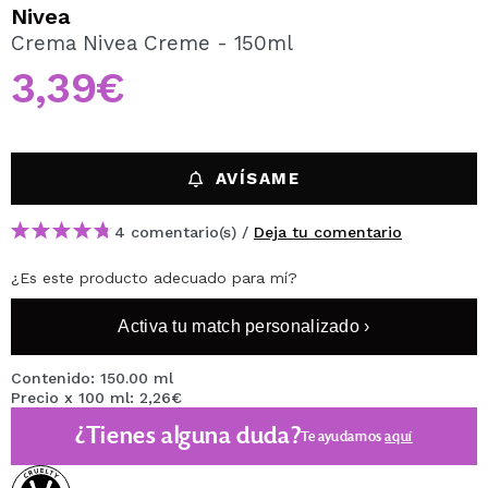
QUIERO REGISTRARME
Nivea
Crema Nivea Creme - 150ml
Al crear una cuenta en Maquillalia.com podrás realizar
tus compras rápidamente, revisar el estado de tus
3,39€
pedidos y consultar tus operaciones anteriores.
CREAR CUENTA
AVÍSAME
4 comentario(s) /
Deja tu comentario
¿Es este producto adecuado para mí?
Activa tu match personalizado ›
Contenido: 150.00 ml
Precio x 100 ml: 2,26€
¿Tienes alguna duda?
Te ayudamos
aquí