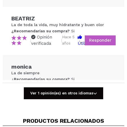
Compartir un vídeo o una foto
BEATRIZ
Tu vídeo podría ser el primero. Imagínatelo...
La de toda la vida, muy hidratante y buen olor
¿Recomendarías su compra?
Si
Opinión
Hace 5
Responder
|
|
¿Recomendarías su compra?
Si
No
verificada
Útil
años
5/5
ENVIAR
monica
La de siempre
¿Recomendarías su compra?
Si
Responder
Útil
|
Hace 6 años
Ver 1 opinión(es) en otros idiomas
PRODUCTOS RELACIONADOS