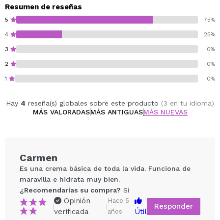
Resumen de reseñas
5
75%
4
25%
3
0%
2
0%
1
0%
Hay
4
reseña(s) globales sobre este producto
(3 en tu idioma)
MÁS VALORADAS
MÁS ANTIGUAS
MÁS NUEVAS
Carmen
Es una crema básica de toda la vida. Funciona de
maravilla e hidrata muy bien.
¿Recomendarías su compra?
Si
Opinión
Hace 5
Responder
|
|
verificada
Útil
años