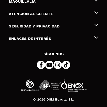
MAQUILLALIA
Sobre nosotros
ATENCIÓN AL CLIENTE
Empleo
Envíos y devoluciones
SEGURIDAD Y PRIVACIDAD
Tarjetas de Regalo
Desistimiento / Devoluciones
Terminos y condiciones de uso
ENLACES DE INTERÉS
Formas de pago
Pólitica de Privacidad
Contacto
Descuento Estudiantes
Política de cookies
SÍGUENOS
Resolución de litigios en línea (ODR)
© 2026 DSM Beauty, S.L.