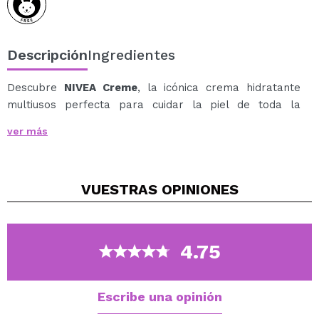
Descripción
Ingredientes
Descubre
NIVEA Creme
, la icónica crema hidratante
multiusos perfecta para cuidar la piel de toda la
familia.
ver más
Su fórmula nutritiva ayuda a hidratar, suavizar y
proteger la piel, aportando una sensación de confort
duradera.
VUESTRAS
OPINIONES
Ideal para rostro, cuerpo y manos, se adapta a las
necesidades de todo tipo de piel, especialmente
cuando necesita un extra de nutrición.
Su textura cremosa y su inconfundible fragancia
4.75
convierten cada aplicación en un gesto clásico de
cuidado diario.
Escribe una opinión
Cruelty free.