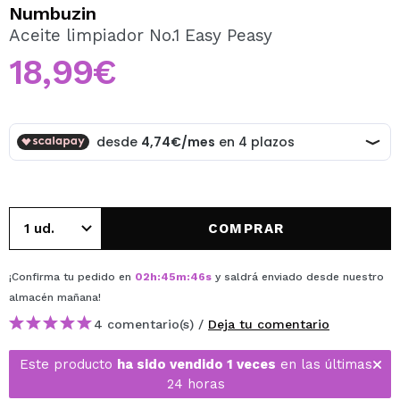
QUIERO REGISTRARME
Numbuzin
Aceite limpiador No.1 Easy Peasy
Al crear una cuenta en Maquillalia.com podrás realizar
tus compras rápidamente, revisar el estado de tus
18,99€
pedidos y consultar tus operaciones anteriores.
CREAR CUENTA
COMPRAR
¡Confirma tu pedido en
02
h
:
45
m
:
46
s
y saldrá enviado desde nuestro
almacén
mañana
!
4 comentario(s) /
Deja tu comentario
Este producto
ha sido vendido 1 veces
en las últimas
24 horas