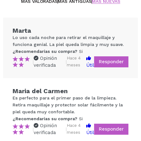
Perfecto para quienes buscan una limpieza
MÁS VALORADAS
MÁS ANTIGUAS
MÁS NUEVAS
profunda sin comprometer la hidratación natural
de la piel.
Marta
Lo uso cada noche para retirar el maquillaje y
funciona genial. La piel queda limpia y muy suave.
¿Recomendarías su compra?
Si
Opinión
Hace 4
Responder
|
|
verificada
Útil
meses
Compartir un vídeo o una foto
Maria del Carmen
Tu vídeo podría ser el primero. Imagínatelo...
Es perfecto para el primer paso de la limpieza.
Retira maquillaje y protector solar fácilmente y la
piel queda muy confortable.
¿Recomendarías su compra?
Si
No
¿Recomendarías su compra?
Si
5/5
Opinión
Hace 4
Responder
|
|
verificada
Útil
meses
ENVIAR