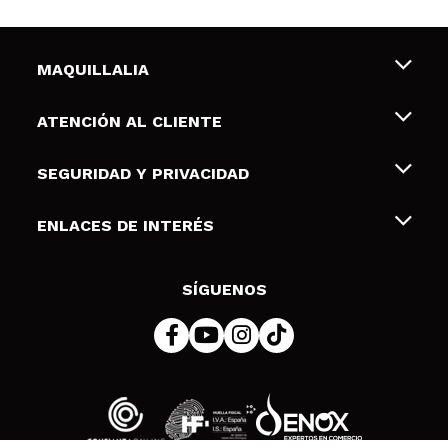
MAQUILLALIA
Sobre nosotros
ATENCIÓN AL CLIENTE
Empleo
Envíos y devoluciones
SEGURIDAD Y PRIVACIDAD
Tarjetas de Regalo
Desistimiento / Devoluciones
Terminos y condiciones de uso
ENLACES DE INTERÉS
Formas de pago
Pólitica de Privacidad
Contacto
Descuento Estudiantes
Política de cookies
SÍGUENOS
Resolución de litigios en línea (ODR)