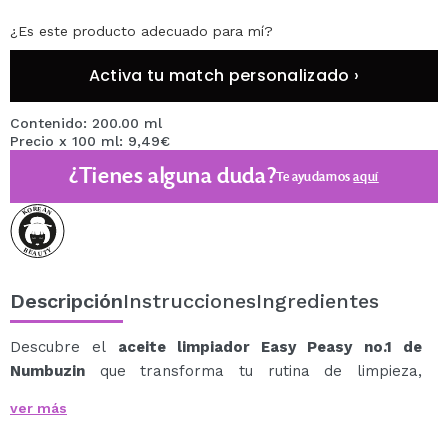
¿Es este producto adecuado para mí?
Activa tu match personalizado ›
Contenido: 200.00 ml
Precio x 100 ml: 9,49€
¿Tienes alguna duda?
Te ayudamos
aquí
Descripción
Instrucciones
Ingredientes
Descubre el
aceite limpiador Easy Peasy no.1 de
Numbuzin
que transforma tu rutina de limpieza,
eliminando suavemente el maquillaje resistente al agua,
ver más
puntos negros y exceso de sebo, dejando tu piel fresca
y equilibrada.