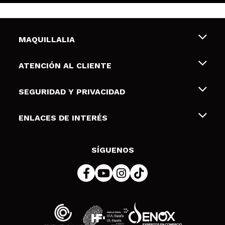
MAQUILLALIA
Sobre nosotros
ATENCIÓN AL CLIENTE
Empleo
Envíos y devoluciones
SEGURIDAD Y PRIVACIDAD
Tarjetas de Regalo
Desistimiento / Devoluciones
Terminos y condiciones de uso
ENLACES DE INTERÉS
Formas de pago
Pólitica de Privacidad
Contacto
Descuento Estudiantes
Política de cookies
SÍGUENOS
Resolución de litigios en línea (ODR)