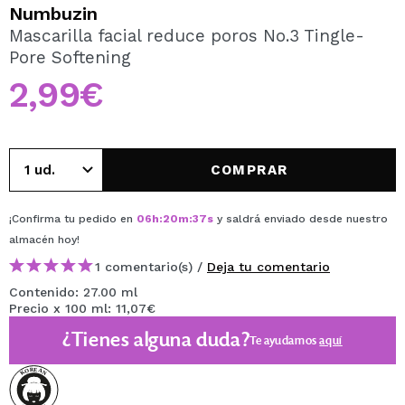
QUIERO REGISTRARME
Numbuzin
Mascarilla facial reduce poros No.3 Tingle-
Al crear una cuenta en Maquillalia.com podrás realizar
Pore Softening
tus compras rápidamente, revisar el estado de tus
pedidos y consultar tus operaciones anteriores.
2,99€
CREAR CUENTA
COMPRAR
¡Confirma tu pedido en
06
h
:
20
m
:
37
s
y saldrá enviado desde nuestro
almacén
hoy
!
1 comentario(s) /
Deja tu comentario
Contenido: 27.00 ml
Precio x 100 ml: 11,07€
¿Tienes alguna duda?
Te ayudamos
aquí