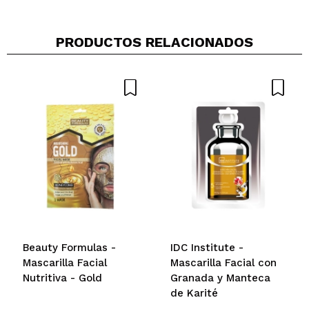
Compartir un vídeo o una foto
PRODUCTOS RELACIONADOS
Tu vídeo podría ser el primero. Imagínatelo...
¿Recomendarías su compra?
Si
No
5/5
ENVIAR
Beauty Formulas -
IDC Institute -
Mascarilla Facial
Mascarilla Facial con
Nutritiva - Gold
Granada y Manteca
de Karité