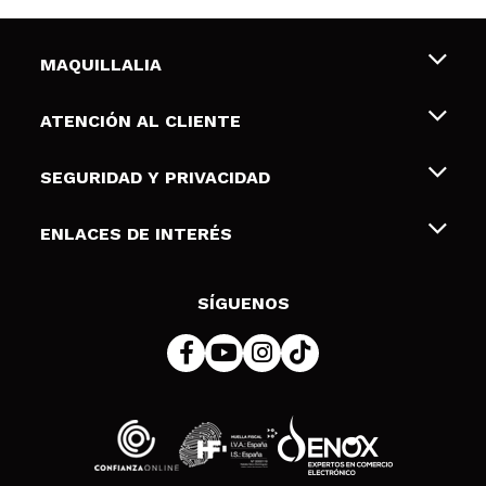
MAQUILLALIA
Sobre nosotros
ATENCIÓN AL CLIENTE
Empleo
Envíos y devoluciones
SEGURIDAD Y PRIVACIDAD
Tarjetas de Regalo
Desistimiento / Devoluciones
Terminos y condiciones de uso
ENLACES DE INTERÉS
Formas de pago
Pólitica de Privacidad
Contacto
Descuento Estudiantes
Política de cookies
SÍGUENOS
Resolución de litigios en línea (ODR)