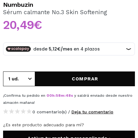
QUIERO REGISTRARME
Numbuzin
Sérum calmante No.3 Skin Softening
Al crear una cuenta en Maquillalia.com podrás realizar
tus compras rápidamente, revisar el estado de tus
20,49€
pedidos y consultar tus operaciones anteriores.
CREAR CUENTA
COMPRAR
¡Confirma tu pedido en
00
h
:
58
m
:
48
s
y saldrá enviado desde nuestro
almacén
mañana
!
0 comentario(s) /
Deja tu comentario
¿Es este producto adecuado para mí?