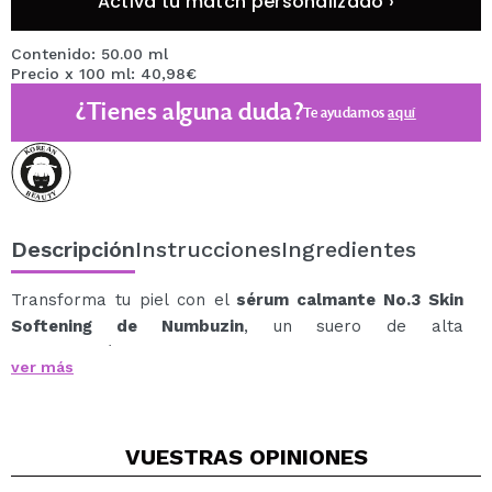
Activa tu match personalizado ›
Contenido: 50.00 ml
Precio x 100 ml: 40,98€
¿Tienes alguna duda?
Te ayudamos
aquí
Descripción
Instrucciones
Ingredientes
Transforma tu piel con el
sérum calmante No.3 Skin
Softening de Numbuzin
, un suero de alta
concentración de ingredientes fermentados diseñado
ver más
para fortalecer la barrera cutánea, igualar el tono y
mejorar la textura de la piel.
Con una potente combinación de Galactomyces (21%) y
VUESTRAS
OPINIONES
Bifida Ferment Lysate (42%), este sérum nutre en
profundidad, protege contra los daños ambientales y