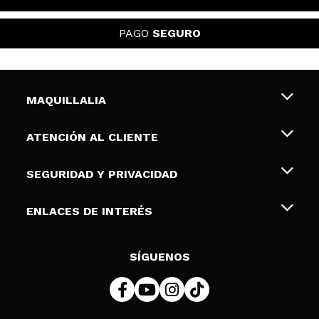
PAGO
SEGURO
MAQUILLALIA
Sobre nosotros
ATENCIÓN AL CLIENTE
Empleo
Envíos y devoluciones
SEGURIDAD Y PRIVACIDAD
Tarjetas de Regalo
Desistimiento / Devoluciones
Terminos y condiciones de uso
ENLACES DE INTERÉS
Formas de pago
Pólitica de Privacidad
Contacto
Descuento Estudiantes
Política de cookies
SÍGUENOS
Resolución de litigios en línea (ODR)