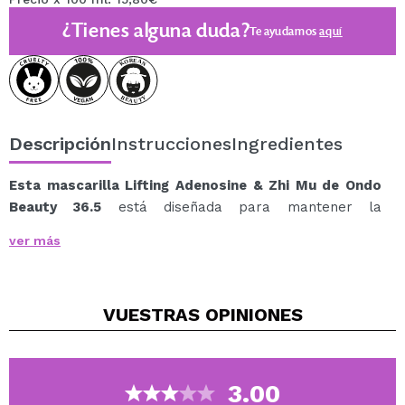
¿Tienes alguna duda?
Te ayudamos
aquí
Descripción
Instrucciones
Ingredientes
Esta mascarilla Lifting Adenosine & Zhi Mu de Ondo
Beauty 36.5
está diseñada para mantener la
elasticidad y firmeza de la piel, ayudando a prevenir
ver más
los signos del envejecimiento.
La raíz de Zhi Mu, un ingrediente tradicional en la
medicina asiática, proporciona un efecto 'lipofilling'
VUESTRAS
OPINIONES
cosmético, promoviendo una piel firme y tersa.
La combinación de adenosina y péptido, con efectos
similares al Botox, mejora la elasticidad de la piel y
reduce la aparición de arrugas, revitalizando su
3.00
superficie.