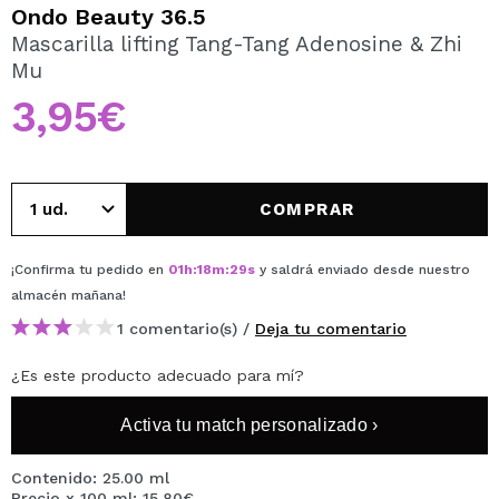
QUIERO REGISTRARME
Ondo Beauty 36.5
Mascarilla lifting Tang-Tang Adenosine & Zhi
Al crear una cuenta en Maquillalia.com podrás realizar
Mu
tus compras rápidamente, revisar el estado de tus
pedidos y consultar tus operaciones anteriores.
3,95€
CREAR CUENTA
COMPRAR
¡Confirma tu pedido en
01
h
:
18
m
:
29
s
y saldrá enviado desde nuestro
almacén
mañana
!
1 comentario(s) /
Deja tu comentario
¿Es este producto adecuado para mí?
Activa tu match personalizado ›
Contenido: 25.00 ml
Precio x 100 ml: 15,80€