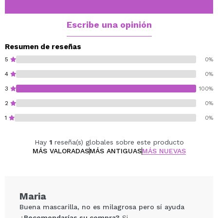
Además, esta mascarilla lifting incluye niacinamida,
ácido hialurónico, vitamina E, proteína de sésamo,
Escribe una opinión
extracto de zanahoria y extracto de almendra,
proporcionando hidratación y nutrición profunda a la
Resumen de reseñas
piel.
5
0%
Te encantará su aroma floral, con notas herbales
4
0%
provenientes de aceites esenciales naturales de rosa
3
100%
de geranio, bergamota, rosa de damasco y Ylang-
Ylang.
2
0%
1
0%
Vegan.
Cruelty free.
Hay
1
reseña(s) globales sobre este producto
MÁS VALORADAS
MÁS ANTIGUAS
MÁS NUEVAS
Maria
Buena mascarilla, no es milagrosa pero sí ayuda
¿Recomendarías su compra?
Si