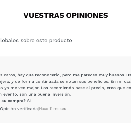
VUESTRAS
OPINIONES
globales sobre este producto
s caros, hay que reconocerlo, pero me parecen muy buenos. Us
ojera, y de forma continuada se notan sus beneficios. En mi ca
o yo me veo mejor. Los recomiendo pese al precio, creo que c
un evento, son una buena inversión.
 su compra?
Si
Opinión verificada
|
Hace 11 meses
Compartir un vídeo o una foto