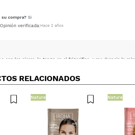
Tu vídeo podría ser el primero. Imagínatelo...
 su compra?
Si
5/
compra?
Si
No
Opinión verificada
|
Hace 2 años
AR
con las ojeras, lo tengo en el frigorifico, y me despeja la mir
 su compra?
Si
Opinión verificada
|
Hace 3 años
TOS RELACIONADOS
Nature
Nature
enen tan impregnados que prácticamente se resbalan. Noto que m
o, sin duda volveré a repetir
 su compra?
Si
Opinión verificada
|
Hace 4 años