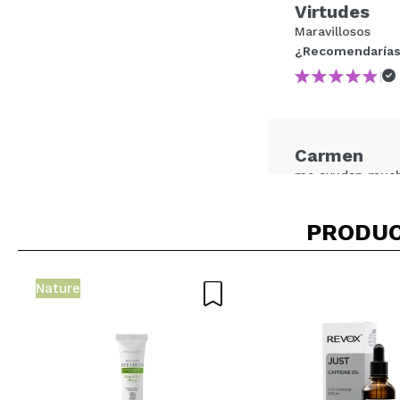
Virtudes
Maravillosos
¿Recomendarías
¿Recomendarías su 
|
ENVI
Carmen
me ayudan mucho 
¿Recomendarías
|
PRODUC
Nature
Irene
Me encanta!!! Vi
se atenúa un poc
¿Recomendarías
|