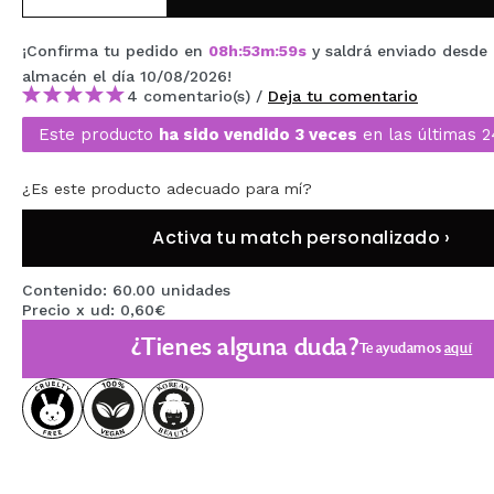
MAQUIFARMA
¡Confirma tu pedido en
08
h
:
53
m
:
59
s
y saldrá enviado desde
KOREA ZONE
almacén
el día 10/08/2026
!
4 comentario(s) /
Deja tu comentario
TRAVEL SIZE
Este producto
ha sido vendido 3 veces
en las últimas 2
NATURE
¿Es este producto adecuado para mí?
OFERTAS
Activa tu match personalizado ›
OUTLET
Contenido: 60.00 unidades
Precio x ud: 0,60€
¡HAN VUELTO!
¿Tienes alguna duda?
Te ayudamos
aquí
PRÓXIMAMENTE
BLOG