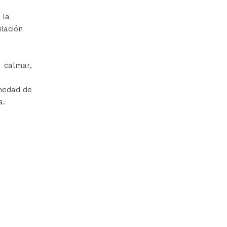
 la
lación
 calmar,
medad de
a.