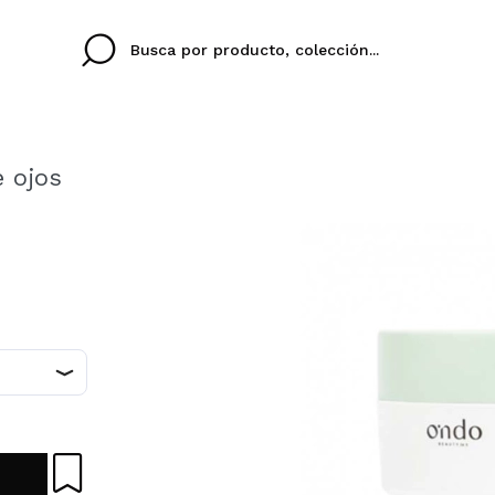
e ojos
Cristina
Antonia
Ines
No tengo cuenta aqu
U IDIOMA
ez que
Buena experiencia
Muy bien
Spedizi
QUIER
ESPAÑOL
ENGLISH
eriencia
imballa
ajería.
elegan
colori sc
Al crear una cuenta en
rápidamente, revisar e
anteriores.