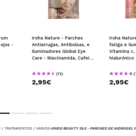
érum
Iroha Nature - Parches
Iroha Natur
ojos -
Antiarrugas, Antibolsas, e
fatiga e il
Iluminadores Global Eye
Vitamina c,
Care - Niacinamida, Cafeína
hialurónico
y Péptidos
(11)
(
2,95€
2,95€
/ TRATAMIENTOS / VARIOS
>
ONDO BEAUTY 36.5 - PARCHES DE HIDROGEL 