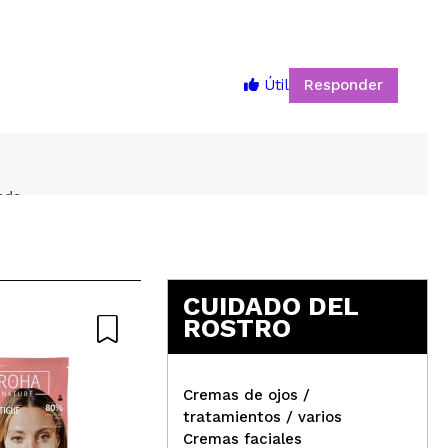
5
Responder
Útil
ada
Responder
Útil
CUIDADO DEL
ROSTRO
Nature
e baja la hinchazón de la bolsas de los ojos y el color
Cremas de ojos /
tratamientos / varios
Responder
Útil
Rev
Cremas faciales