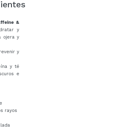
ientes
ffeine &
dratar y
a ojera y
evenir y
ína y té
scuros e
e
os rayos
llada