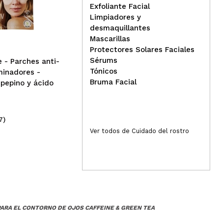
lác
Exfoliante Facial
Nacomi - *Rich & Comfy
Limpiadores y
Regeneration* - Contorno
desmaquillantes
de ojos con aguacate y
Mascarillas
ceramidas
Protectores Solares Faciales
Sérums
e - Parches anti-
Tónicos
uminadores -
Bruma Facial
 pepino y ácido
7)
(7)
6,99€
6
Ver todos de Cuidado del rostro
PARA EL CONTORNO DE OJOS CAFFEINE & GREEN TEA