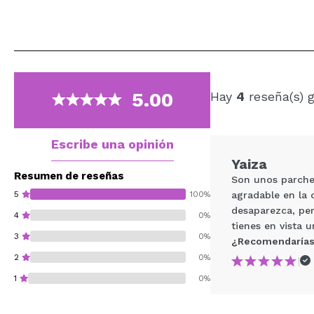
5.00
Hay
4
reseña(s) 
Escribe una opinión
Yaiza
Resumen de reseñas
Son unos parche
5
100%
agradable en la 
desaparezca, per
4
0%
tienes en vista 
3
0%
¿Recomendarías
2
0%
|
1
0%