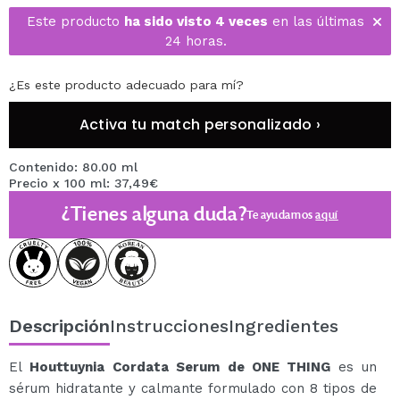
Este producto
ha sido visto 4 veces
en las últimas
24 horas.
¿Es este producto adecuado para mí?
Activa tu match personalizado ›
Contenido: 80.00 ml
Precio x 100 ml: 37,49€
¿Tienes alguna duda?
Te ayudamos
aquí
Descripción
Instrucciones
Ingredientes
El
Houttuynia Cordata Serum de ONE THING
es un
sérum hidratante y calmante formulado con 8 tipos de