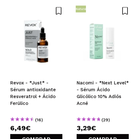
5/5
Nature
ENVIAR
Revox - *Just* -
Nacomi - *Next Level*
Sérum antioxidante
- Sérum Ácido
Resveratrol + Ácido
Glicólico 10% Adiós
Ferúlico
Acné
(16)
(29)
6,49€
3,29€