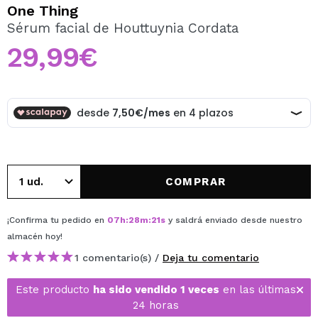
QUIERO REGISTRARME
One Thing
Sérum facial de Houttuynia Cordata
Al crear una cuenta en Maquillalia.com podrás realizar
tus compras rápidamente, revisar el estado de tus
29,99€
pedidos y consultar tus operaciones anteriores.
CREAR CUENTA
COMPRAR
¡Confirma tu pedido en
07
h
:
28
m
:
21
s
y saldrá enviado desde nuestro
almacén
hoy
!
1 comentario(s) /
Deja tu comentario
Este producto
ha sido vendido 1 veces
en las últimas
24 horas