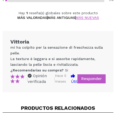
1
0%
Hay
1
reseña(s) globales sobre este producto
MÁS VALORADAS
MÁS ANTIGUAS
MÁS NUEVAS
Vittoria
mi ha colpito per la sensazione di freschezza sulla
pelle.
La texture è leggera e si assorbe rapidamente,
lasciando la pelle liscia e rivitalizzata.
¿Recomendarías su compra?
Si
Opinión
Hace 5
Responder
|
|
verificada
Útil
meses
Compartir un vídeo o una foto
Tu vídeo podría ser el primero. Imagínatelo...
PRODUCTOS RELACIONADOS
¿Recomendarías su compra?
Si
No