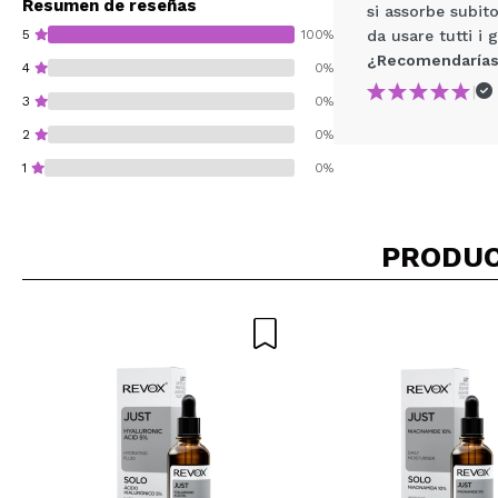
Resumen de reseñas
si assorbe subito
5
100%
da usare tutti i g
¿Recomendarías
4
0%
|
3
0%
2
0%
1
0%
PRODUC
¿Recomendarías su 
ENVI