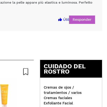
cazione la pelle appare più elastica e luminosa. Perfetto
Responder
Útil
5
CUIDADO DEL
ROSTRO
Cremas de ojos /
tratamientos / varios
Rev
Cremas faciales
Revox - Sérum facial
esc
Exfoliante Facial