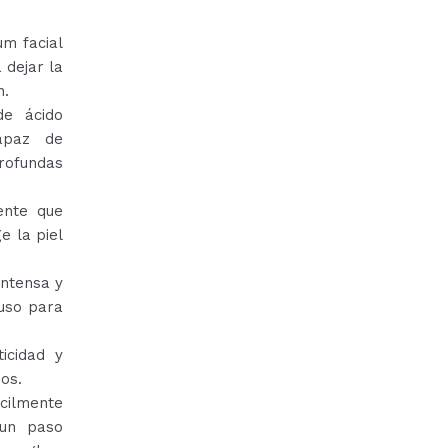
m facial
 dejar la
n.
de ácido
capaz de
profundas
ente que
e la piel
intensa y
luso para
icidad y
os.
ácilmente
 un paso