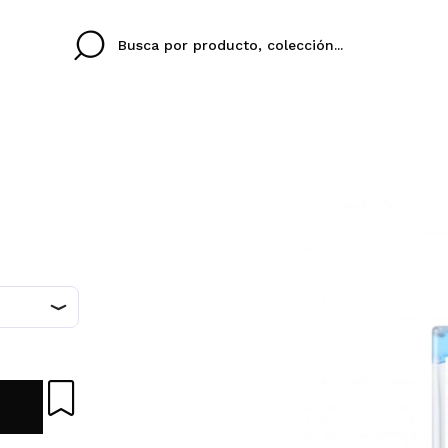
Cristina
Antonia
Ines
No tengo cuenta aqu
U IDIOMA
ez que
Buena experiencia
Muy bien
Spedizi
QUIER
ESPAÑOL
ENGLISH
eriencia
imballa
ajería.
elegan
colori sc
Al crear una cuenta en
rápidamente, revisar e
anteriores.