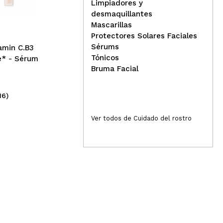
suavizante Japanese
Limpiadores y
Routine
desmaquillantes
Mascarillas
Protectores Solares Faciales
Sérums
tamin C.B3
Tónicos
e* - Sérum
Bruma Facial
16)
(67)
5,99€
6
Ver todos de Cuidado del rostro