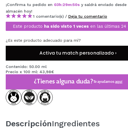
¡Confirma tu pedido en
03
h
:
29
m
:
49
s
y saldrá enviado desde
MAQUIFARMA
almacén
hoy
!
KOREA ZONE
1 comentario(s) /
Deja tu comentario
Este producto
ha sido visto 1 veces
en las últimas 24 
TRAVEL SIZE
NATURE
¿Es este producto adecuado para mí?
Activa tu match personalizado ›
OFERTAS
Contenido: 50.00 ml
OUTLET
Precio x 100 ml: 43,98€
¿Tienes alguna duda?
¡HAN VUELTO!
Te ayudamos
aquí
PRÓXIMAMENTE
BLOG
Descripción
Ingredientes