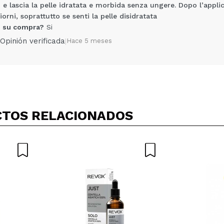
 e lascia la pelle idratata e morbida senza ungere. Dopo l’appli
iorni, soprattutto se senti la pelle disidratata
 su compra?
Si
Opinión verificada
|
Hace 5 meses
Compartir un vídeo o una foto
Tu vídeo podría ser el primero. Imagínatelo...
TOS RELACIONADOS
5/
compra?
Si
No
AR