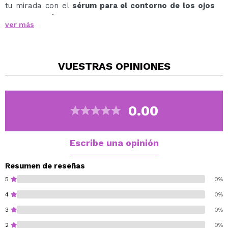
tu mirada con el
sérum para el contorno de los ojos
antihinchazón Depuff de OOTD Beauty
.
ver más
Diseñado para reducir bolsas y ojeras, este suero
contiene una poderosa combinación de cafeína y
vitaminas que refrescan, iluminan y tensan la piel,
VUESTRAS
OPINIONES
logrando un contorno de ojos más firme, descansado y
juvenil.
Fórmula Avanzada para un Contorno de Ojos
Revitalizado
0.00
Cafeína – Reduce la hinchazón y ayuda a tensar la
piel, disminuyendo la apariencia de bolsas y
ojeras.
Escribe una opinión
Vitaminas energizantes – Refrescan e hidratan la
zona del contorno, mejorando el tono y la textura.
Resumen de reseñas
Textura ligera y de rápida absorción – No deja
5
0%
sensación grasa ni pegajosa.
4
0%
Beneficios Clave:
3
0%
Reduce visiblemente la hinchazón y las bolsas
bajo los ojos
2
0%