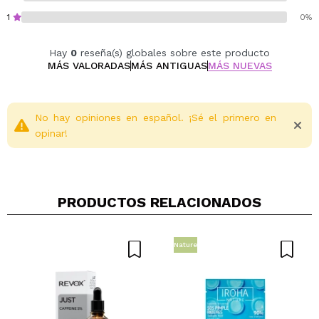
Hidrata y revitaliza la piel, dejando un acabado
1
0%
fresco y luminoso.
Aporta firmeza y suavidad, mejorando la
Hay
0
reseña(s) globales sobre este producto
apariencia de la piel cansada.
MÁS VALORADAS
MÁS ANTIGUAS
MÁS NUEVAS
Ideal para todo tipo de piel, incluso pieles
sensibles.
No hay opiniones en español. ¡Sé el primero en
Cruelty free.
opinar!
PRODUCTOS RELACIONADOS
Nature
Compartir un vídeo o una foto
Tu vídeo podría ser el primero. Imagínatelo...