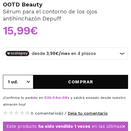
QUIERO REGISTRARME
OOTD Beauty
Sérum para el contorno de los ojos
Al crear una cuenta en Maquillalia.com podrás realizar
antihinchazón Depuff
tus compras rápidamente, revisar el estado de tus
pedidos y consultar tus operaciones anteriores.
15,99€
CREAR CUENTA
COMPRAR
¡Confirma tu pedido en
02
h
:
54
m
:
08
s
y saldrá enviado desde nuestro
almacén
hoy
!
0 comentario(s) /
Deja tu comentario
Este producto
ha sido vendido 1 veces
en las últimas