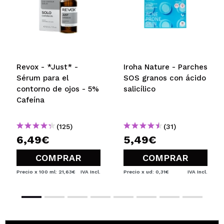
¿Recomendarías su compra?
Si
No
5/5
ENVIAR
Revox - *Just* -
Iroha Nature - Parches
Sérum para el
SOS granos con ácido
contorno de ojos - 5%
salicílico
Cafeína
(125)
(31)
6,49€
5,49€
COMPRAR
COMPRAR
Precio x 100 ml: 21,63€
IVA Incl.
Precio x ud: 0,31€
IVA Incl.