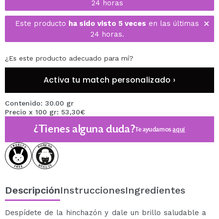
24 horas
Este producto
ha sido visto 5 veces
en las últimas
24 horas.
¿Es este producto adecuado para mí?
Activa tu match personalizado ›
Contenido: 30.00 gr
Precio x 100 gr: 53,30€
¿Tienes alguna duda?
Te ayudamos
aquí
Descripción
Instrucciones
Ingredientes
Despídete de la hinchazón y dale un brillo saludable a