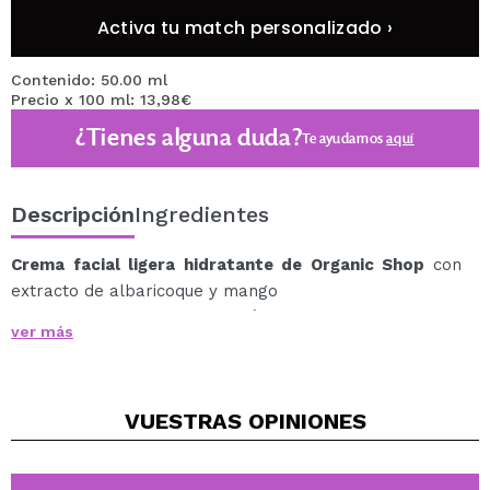
Activa tu match personalizado ›
Contenido: 50.00 ml
Precio x 100 ml: 13,98€
¿Tienes alguna duda?
Te ayudamos
aquí
Descripción
Ingredientes
Crema facial ligera hidratante de Organic Shop
con
extracto de albaricoque y mango
Esta crema facial te ayudará a disfrutar de una piel
ver más
profundamente hidratada, dejándola suave y firme.
Los aceites orgánicos de albaricoque y mango dejan la
piel más suave, elástica y aterciopelada día tras día.
VUESTRAS
OPINIONES
Especialmente para piel seca.