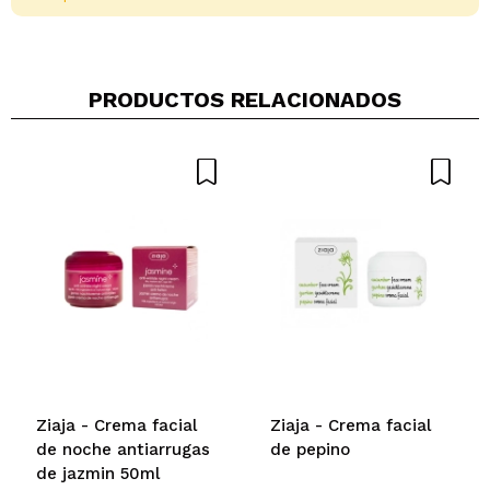
PRODUCTOS RELACIONADOS
Compartir un vídeo o una foto
Tu vídeo podría ser el primero. Imagínatelo...
¿Recomendarías su compra?
Si
No
5/5
ENVIAR
Ziaja - Crema facial
Ziaja - Crema facial
de noche antiarrugas
de pepino
de jazmin 50ml