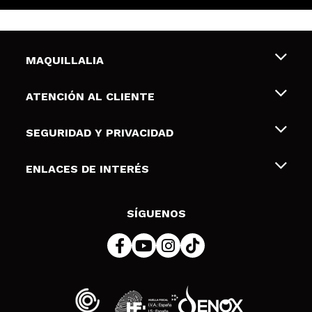
MAQUILLALIA
Sobre nosotros
ATENCIÓN AL CLIENTE
Empleo
Envíos y devoluciones
SEGURIDAD Y PRIVACIDAD
Tarjetas de Regalo
Desistimiento / Devoluciones
Terminos y condiciones de uso
ENLACES DE INTERÉS
Formas de pago
Pólitica de Privacidad
Contacto
Descuento Estudiantes
Política de cookies
SÍGUENOS
Resolución de litigios en línea (ODR)