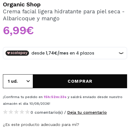
QUIERO REGISTRARME
Organic Shop
Crema facial ligera hidratante para piel seca -
Al crear una cuenta en Maquillalia.com podrás realizar
Albaricoque y mango
tus compras rápidamente, revisar el estado de tus
pedidos y consultar tus operaciones anteriores.
6,99€
CREAR CUENTA
COMPRAR
¡Confirma tu pedido en
15
h
:
52
m
:
33
s
y saldrá enviado desde nuestro
almacén
el día 10/08/2026
!
0 comentario(s) /
Deja tu comentario
¿Es este producto adecuado para mí?