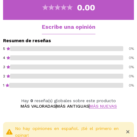
0.00
Escribe una opinión
Resumen de reseñas
5
0%
4
0%
3
0%
2
0%
1
0%
Hay
0
reseña(s) globales sobre este producto
MÁS VALORADAS
MÁS ANTIGUAS
MÁS NUEVAS
No hay opiniones en español. ¡Sé el primero en
opinar!