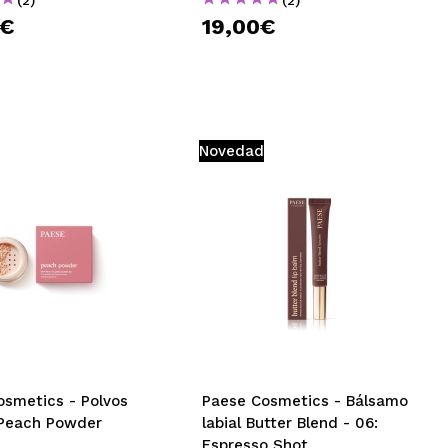
0€
19,00€
Novedad
osmetics - Polvos
Paese Cosmetics - Bálsamo
 Peach Powder
labial Butter Blend - 06:
Espresso Shot