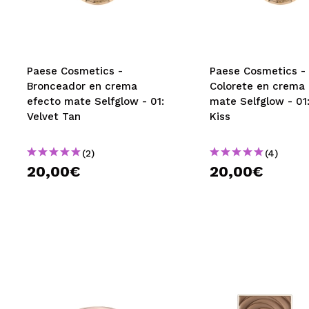
MAQUIFARMA
KOREA ZONE
TRAVEL SIZE
Paese Cosmetics -
Paese Cosmetics -
Bronceador en crema
Colorete en crema 
NATURE
efecto mate Selfglow - 01:
mate Selfglow - 01
Velvet Tan
Kiss
OFERTAS
(2)
(4)
OUTLET
20,00€
20,00€
¡HAN VUELTO!
PRÓXIMAMENTE
BLOG