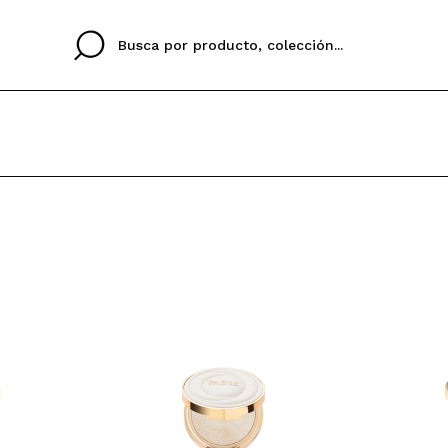
Cristina
Antonia
Ines
No tengo cuenta aqu
U IDIOMA
ez que
Buena experiencia
Muy bien
Spedizi
QUIER
ESPAÑOL
ENGLISH
eriencia
imballa
ajería.
elegan
colori sc
Al crear una cuenta en
rápidamente, revisar e
anteriores.