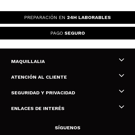
PREPARACIÓN EN
24H LABORABLES
PAGO
SEGURO
MAQUILLALIA
Sobre nosotros
ATENCIÓN AL CLIENTE
Empleo
Envíos y devoluciones
SEGURIDAD Y PRIVACIDAD
Tarjetas de Regalo
Desistimiento / Devoluciones
Terminos y condiciones de uso
ENLACES DE INTERÉS
Formas de pago
Pólitica de Privacidad
Contacto
Descuento Estudiantes
Política de cookies
SÍGUENOS
Resolución de litigios en línea (ODR)