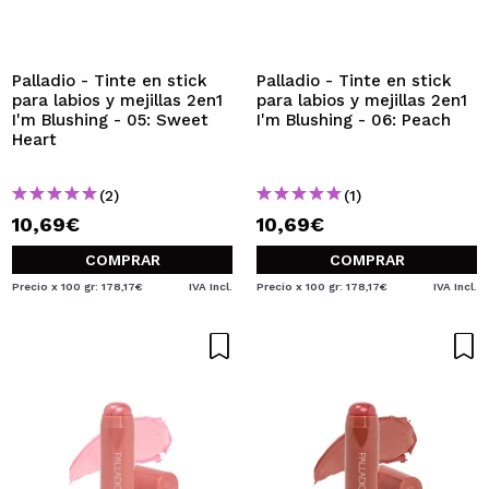
QUIERO REGISTRARME
Al crear una cuenta en Maquillalia.com podrás realizar
tus compras rápidamente, revisar el estado de tus
Palladio - Tinte en stick
Palladio - Tinte en stick
pedidos y consultar tus operaciones anteriores.
para labios y mejillas 2en1
para labios y mejillas 2en1
I'm Blushing - 05: Sweet
I'm Blushing - 06: Peach
Heart
CREAR CUENTA
(2)
(1)
10,69€
10,69€
COMPRAR
COMPRAR
Precio x 100 gr: 178,17€
IVA Incl.
Precio x 100 gr: 178,17€
IVA Incl.