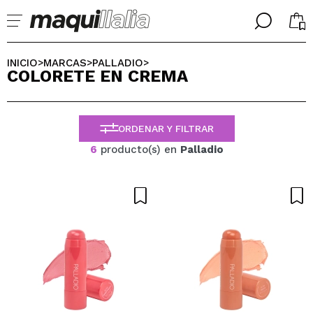
╳
╳
SELECCIONA TU IDIOMA
INICIO
MARCAS
PALLADIO
>
>
>
COLORETE EN CREMA
Ya soy #maquilover, tengo cuenta
BIENVENIDX!
ESPAÑOL
ENGLISH
ORDENAR Y FILTRAR
FRANCES
ALEMAN
6
producto(s) en
Palladio
ITALIANO
PORTUGUESE
¿Olvidaste la contraseña?
No tengo cuenta aquí