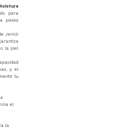
Moisture
do para
ra pieles
de Jericó
garantiza
o la piel
capacidad
as, y el
amente tu
 a
rola el
za la