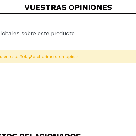
VUESTRAS
OPINIONES
globales sobre este producto
s en español. ¡Sé el primero en opinar!
Compartir un vídeo o una foto
Tu vídeo podría ser el primero. Imagínatelo...