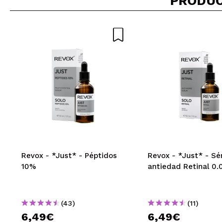
PRODUC
¿Recomendarías su 
ENVI
Revox - *Just* - Péptidos
Revox - *Just* - S
10%
antiedad Retinal 0
(43)
(11)
6,49€
6,49€