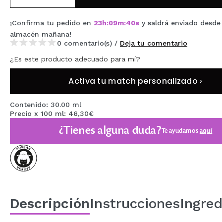
MAQUIFARMA
¡Confirma tu pedido en
23
h
:
09
m
:
39
s
y saldrá enviado desde
KOREA ZONE
almacén
mañana
!
0 comentario(s) /
Deja tu comentario
TRAVEL SIZE
¿Es este producto adecuado para mí?
NATURE
Activa tu match personalizado ›
OFERTAS
Contenido: 30.00 ml
Precio x 100 ml: 46,30€
OUTLET
¿Tienes alguna duda?
Te ayudamos
aquí
¡HAN VUELTO!
PRÓXIMAMENTE
BLOG
Descripción
Instrucciones
Ingred