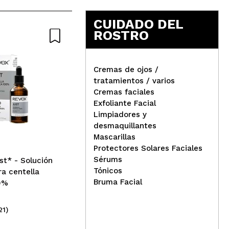
5
CUIDADO DEL
ROSTRO
Cremas de ojos /
Rev
tratamientos / varios
Cremas faciales
Revox - *Zitcare* - Serum
Exfoliante Facial
multifase Bi-Phase AHA BHA
Limpiadores y
PHA
desmaquillantes
Mascarillas
Protectores Solares Faciales
Sérums
st* - Solución
Tónicos
a centella
Bruma Facial
0%
21)
(5)
6,95€
5,