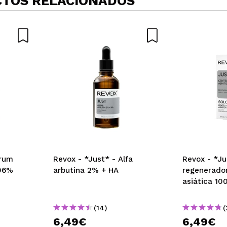
TOS RELACIONADOS
5/
compra?
Si
No
AR
érum
Revox - *Just* - Alfa
Revox - *Ju
.06%
arbutina 2% + HA
regenerador
asiática 10
(14)
(
6,49€
6,49€