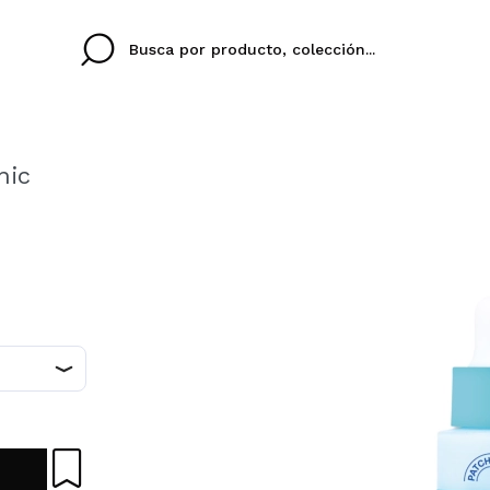
nic
Cristina
Antonia
Ines
No tengo cuenta aqu
U IDIOMA
ez que
Buena experiencia
Muy bien
Spedizi
QUIER
ESPAÑOL
ENGLISH
eriencia
imballa
ajería.
elegan
colori sc
Al crear una cuenta en
rápidamente, revisar e
anteriores.