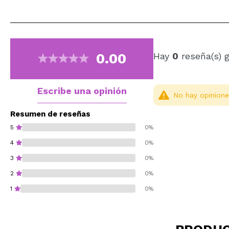
0.00
Hay
0
reseña(s) 
Escribe una opinión
No hay opinione
Resumen de reseñas
5
0%
4
0%
3
0%
2
0%
1
0%