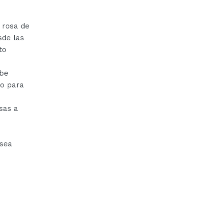
 rosa de
sde las
to
rbe
to para
sas a
 sea