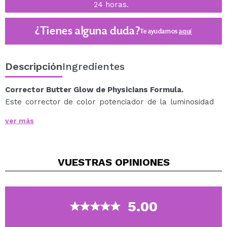
24 horas.
¿Tienes alguna duda?
Te ayudamos
aquí
Descripción
Ingredientes
Corrector Butter Glow de Physicians Formula.
Este corrector de color potenciador de la luminosidad
neutraliza visiblemente el tono de la piel y las
ver más
imperfecciones.
Esta fórmula cremosa y ligera se difumina sin esfuerzo,
mientras que los pigmentos correctores del color y los
VUESTRAS
OPINIONES
microminerales iluminadores proporcionan un acabado
luminoso.
Equipado con un aplicador de doble punta, se aplica
con la punta y se difumina con la esponja.
5.00
El tono Peach es perfecto para neutralizar las
manchas oscuras y las ojeras.