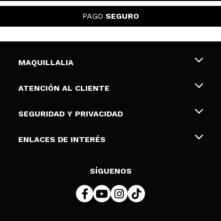
PAGO
SEGURO
MAQUILLALIA
Sobre nosotros
ATENCIÓN AL CLIENTE
Empleo
Envíos y devoluciones
SEGURIDAD Y PRIVACIDAD
Tarjetas de Regalo
Desistimiento / Devoluciones
Terminos y condiciones de uso
ENLACES DE INTERÉS
Formas de pago
Pólitica de Privacidad
Contacto
Descuento Estudiantes
Política de cookies
SÍGUENOS
Resolución de litigios en línea (ODR)