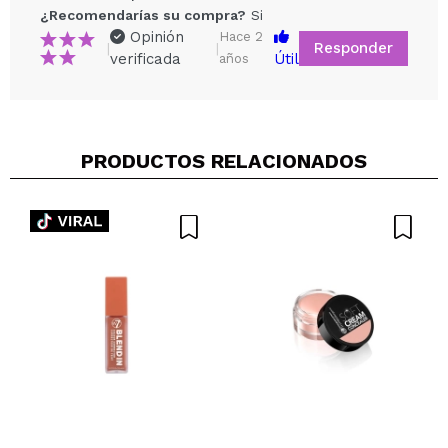
¿Recomendarías su compra?
Si
Opinión
Hace 2
Responder
|
|
verificada
Útil
años
Compartir un vídeo o una foto
Tu vídeo podría ser el primero. Imagínatelo...
PRODUCTOS RELACIONADOS
¿Recomendarías su compra?
Si
No
5/5
ENVIAR