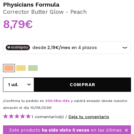
QUIERO REGISTRARME
Physicians Formula
Corrector Butter Glow - Peach
Al crear una cuenta en Maquillalia.com podrás realizar
tus compras rápidamente, revisar el estado de tus
8,79€
pedidos y consultar tus operaciones anteriores.
CREAR CUENTA
COMPRAR
¡Confirma tu pedido en
20
h
:
18
m
:
48
s
y saldrá enviado desde nuestro
almacén
el día 10/08/2026
!
1 comentario(s) /
Deja tu comentario
Este producto
ha sido visto 5 veces
en las últimas